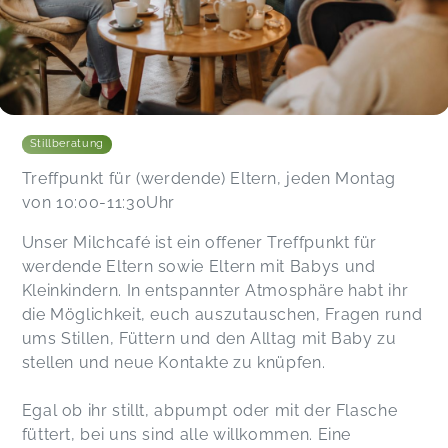
Stillberatung
Treffpunkt für (werdende) Eltern, jeden Montag
von 10:00-11:30Uhr
Unser Milchcafé ist ein offener Treffpunkt für
werdende Eltern sowie Eltern mit Babys und
Kleinkindern. In entspannter Atmosphäre habt ihr
die Möglichkeit, euch auszutauschen, Fragen rund
ums Stillen, Füttern und den Alltag mit Baby zu
stellen und neue Kontakte zu knüpfen.
Egal ob ihr stillt, abpumpt oder mit der Flasche
füttert, bei uns sind alle willkommen. Eine