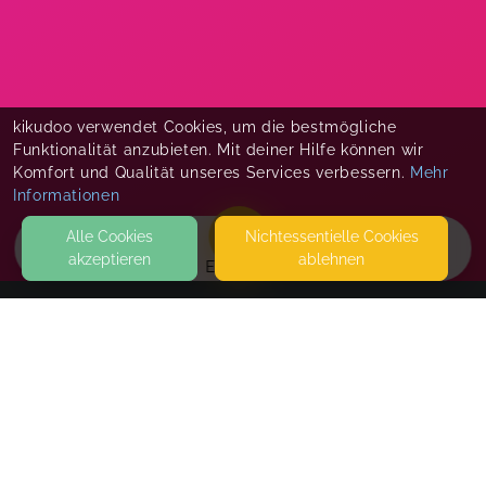
kikudoo verwendet Cookies, um die bestmögliche
Funktionalität anzubieten. Mit deiner Hilfe können wir
Komfort und Qualität unseres Services verbessern.
Mehr
Informationen
Alle Cookies
Nicht­essentielle Cookies
akzeptieren
ablehnen
EVENTS
KONTAKT
Barfuß und Geborgen
MITTELSTRASSE 1
15306 SEELOW
SEITEN