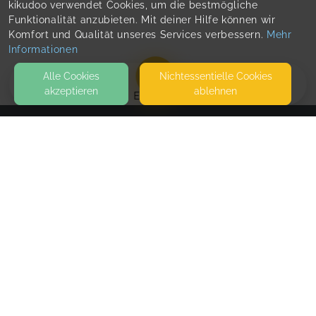
kikudoo verwendet Cookies, um die bestmögliche
Funktionalität anzubieten. Mit deiner Hilfe können wir
Komfort und Qualität unseres Services verbessern.
Mehr
Informationen
Alle Cookies
Nicht­essentielle Cookies
akzeptieren
ablehnen
EVENTS
KONTAKT
Bauchgeflüster by Tuğba Gürağac
GREVENMARSCHSTR.44
32657 LEMGO
SEITEN
WEITERFÜHRENDE LINKS
FAQ
Blog
Imprint