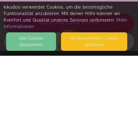
kikudoo verwendet Cookies, um die bestmögliche
Funktionalität anzubieten. Mit deiner Hilfe können wir
Komfort und Qualität unseres Services verbessern.
Mehr
Show and book events
Informationen
Alle Cookies
Nicht­essentielle Cookies
akzeptieren
ablehnen
EVENTS
KONTAKT
Hebammenpraxis Bauchmobil
VOLMESTRASSE 55
58579 SCHALKSMÜHLE
SEITEN
Elterncafé
WEITERFÜHRENDE LINKS
offenes Treffen
FAQ
Fri, Aug 21, 26
,
10:30 AM
-
12:30 PM
Blog