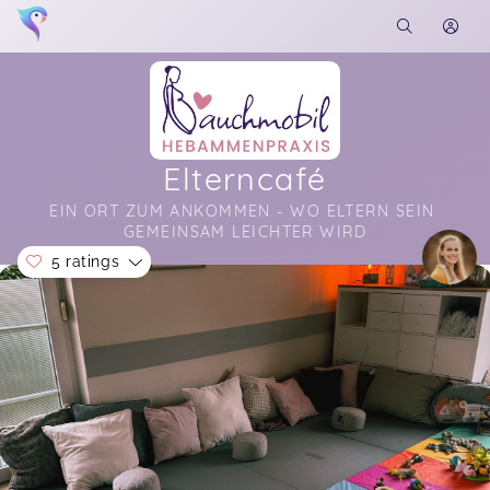
Elterncafé
EIN ORT ZUM ANKOMMEN - WO ELTERN SEIN 
GEMEINSAM LEICHTER WIRD
5 ratings
Soon you will learn more about me here...
Laura Maria,
Mar 21
Laura,
Mar 07