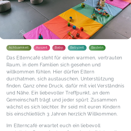
Mit anderen Eltern ins Gespräch kommen, sich
auszutauschen, manchmal ein informativer
Kurzvortrag und das in liebevoll gestalteter
Atmosphäre: das Elterncafe ist eine kleine
Auszeit und jetzt fester Bestandteil unseres
Freitags.
Eva,
Dec 21
Achtsamkeit
Auszeit
Baby
Babyzeit
Basteln
Das Elterncafé steht für einen warmen, vertrauten
Lea,
Dec 20
Raum, in dem Familien sich gesehen und
willkommen fühlen. Hier dürfen Eltern
durchatmen, sich austauschen, Unterstützung
Kira,
Nov 29
finden. Ganz ohne Druck, dafür mit viel Verständnis
und Nähe. Ein liebevoller Treffpunkt, an dem
Gemeinschaft trägt und jeder spürt: Zusammen
wächst es sich leichter. Ihr seid mit euren Kindern
bis einschließlich 3 Jahren herzlich Willkommen.
Im Elterncafé erwartet euch ein liebevoll