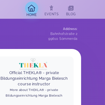
EVENTS
BLOG
HOME
Address
:
Bahnhofstraße 2
99610
Sömmerda
Official THEKLA® - private
Bildungseinrichtung Marga Bielesch
course instructor
More about THEKLA® - private
Bildungseinrichtung Marga Bielesch