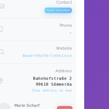
Contact
Send message
Phone
-
Website
Bauernhoferlebnisse
Address
Bahnhofstraße 2
99610 Sömmerda
Show address on map
Marie Scharf
Contact