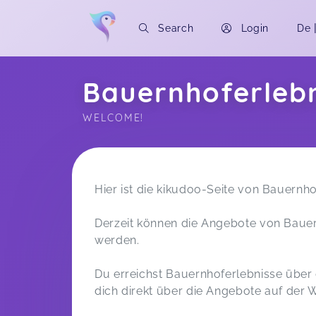
Search
Login
De
Bauernhoferleb
WELCOME!
Soon you will learn more about me here..
Hier ist die kikudoo-Seite von Bauernho
Derzeit können die Angebote von Bauer
werden.
Du erreichst Bauernhoferlebnisse über d
dich direkt über die Angebote auf der 