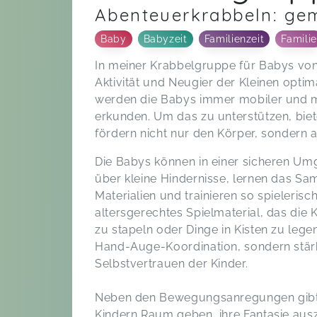
Abenteuerkrabbeln: ge
Baby
Babyzeit
Familienzeit
Familie
In meiner Krabbelgruppe für Babys vo
Aktivität und Neugier der Kleinen optim
werden die Babys immer mobiler und m
erkunden. Um das zu unterstützen, biet
fördern nicht nur den Körper, sondern a
Die Babys können in einer sicheren Um
über kleine Hindernisse, lernen das S
Materialien und trainieren so spielerisc
altersgerechtes Spielmaterial, das die 
zu stapeln oder Dinge in Kisten zu legen
Hand-Auge-Koordination, sondern stärk
Selbstvertrauen der Kinder.
Neben den Bewegungsanregungen gibt es
Kindern Raum geben, ihre Fantasie aus