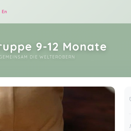
|
En
ruppe 9-12 Monate
GEMEINSAM DIE WELTEROBERN
.
Ronjas Wesen und ihre Art, mit
Kindern umzugehen, finde ich sehr
angenehm. Ich habe mich beim Kurs
wohlgefühlt und kann ihn nur
empfehlen.
ug 26
Sandra,
Mar 12