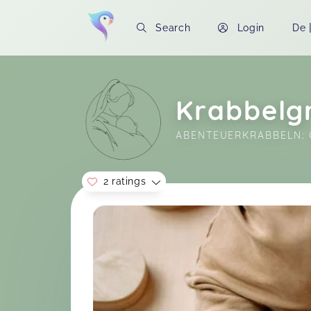
Search
Login
De
Krabbelg
ABENTEUERKRABBELN: 
2 ratings
Soon you will learn more about me here..
Es war so schön und wir hatten jede
Woche viel Spaß. Das Spielangebot
für die kleinen war super und auch
der Austausch mit den anderen Eltern
war wunderbar.
Saskia,
A