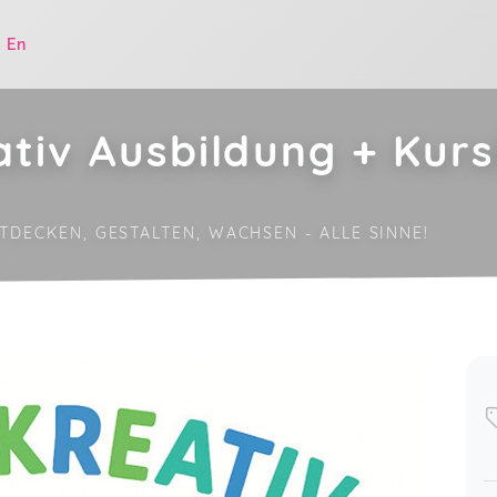
|
En
ativ Ausbildung + Kur
NTDECKEN, GESTALTEN, WACHSEN - ALLE SINNE!
.