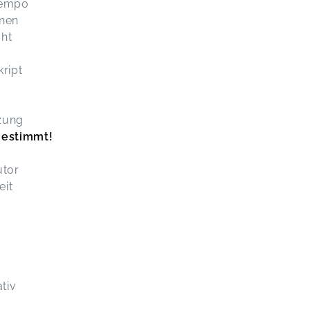
ntempo
rnen
cht
ript
tzung
gestimmt!
utor
eit
tiv