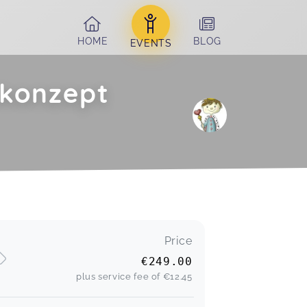
HOME
BLOG
EVENTS
skonzept
Price
€249.00
plus service fee of
€12.45