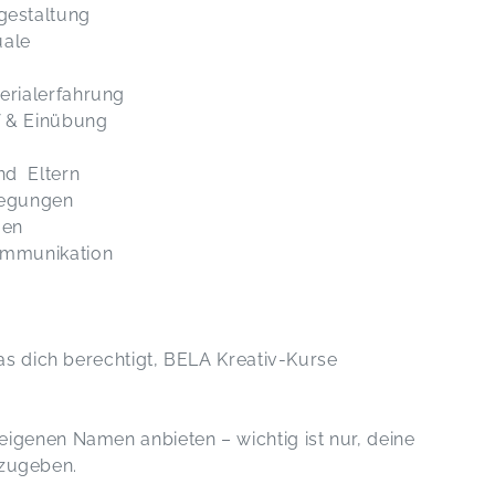
gestaltung
uale
terialerfahrung
f & Einübung
und Eltern
regungen
gen
Kommunikation
das dich berechtigt, BELA Kreativ-Kurse
igenen Namen anbieten – wichtig ist nur, deine
anzugeben.