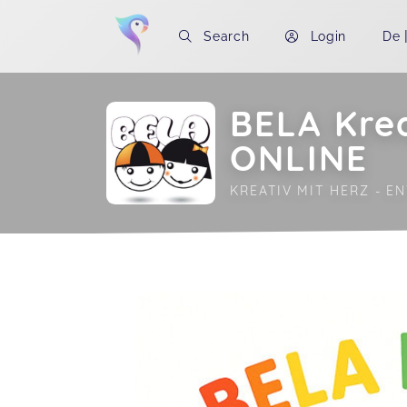
Search
Login
De
BELA Kre
ONLINE
KREATIV MIT HERZ - E
Soon you will learn more about me here..