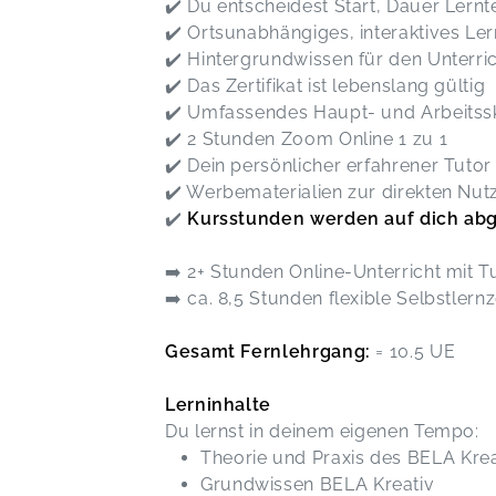
✔️ Du entscheidest Start, Dauer Ler
✔️ Ortsunabhängiges, interaktives Le
✔️ Hintergrundwissen für den Unterri
✔️ Das Zertifikat ist lebenslang gültig
✔️ Umfassendes Haupt- und Arbeitssk
✔️ 2 Stunden Zoom Online 1 zu 1
✔️ Dein persönlicher erfahrener Tutor
✔️ Werbematerialien zur direkten Nu
✔️
Kursstunden werden auf dich ab
➡️ 2+ Stunden Online-Unterricht mit T
➡️ ca. 8,5 Stunden flexible Selbstlernz
Gesamt Fernlehrgang:
= 10.5 UE
Lerninhalte
Du lernst in deinem eigenen Tempo:
Theorie und Praxis des BELA Krea
Grundwissen BELA Kreativ