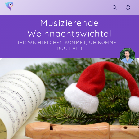
Musizierende
Weihnachtswichtel
IHR WICHTELCHEN KOMMET, OH KOMMET 
DOCH ALL!
Soon you will learn more about me here...