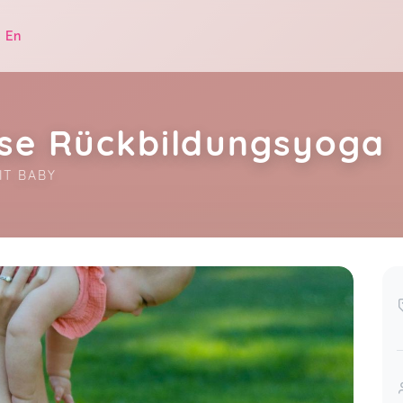
|
En
ise Rückbildungsyoga
IT BABY
.