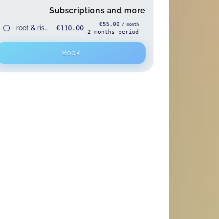
Subscriptions and more
€55.00
/ month
root & rise Rückbildungsyoga Präsenz
€110.00
2
months
period
Book