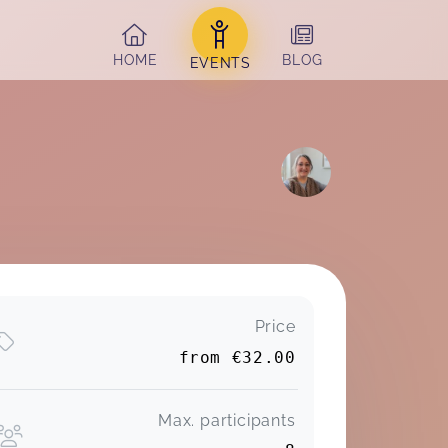
HOME
BLOG
EVENTS
Price
from
€32.00
Max. participants