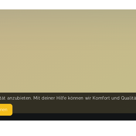
ät anzubieten. Mit deiner Hilfe können wir Komfort und Qualit
hnen
SEITEN
© 
WEITERFÜHRENDE LINKS