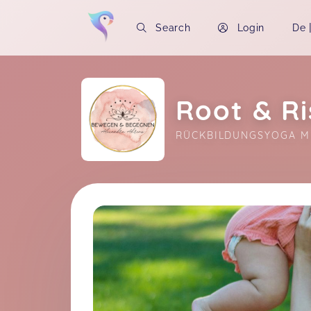
Search
Login
De
Root & R
RÜCKBILDUNGSYOGA M
Soon you will learn more about me here..