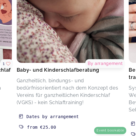
1
By arrangement
hlaf
Baby- und Kinderschlafberatung
Be
tr
Ganzheitlich, bindungs- und
a
bedürfnisorientiert nach dem Konzept des
Sy
Vereins für ganzheitlichen Kinderschlaf
We
(VGKS) - kein Schlaftraining!
Be
.
Se
Dates by arrangement
from
€25.00
Event bookable