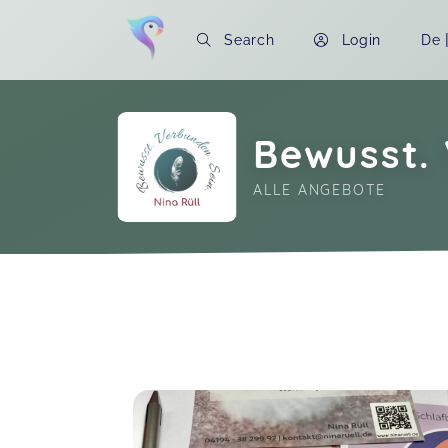
Search
Login
De
Bewusst. 
ALLE ANGEBOTE
Soon you will learn more about me here..