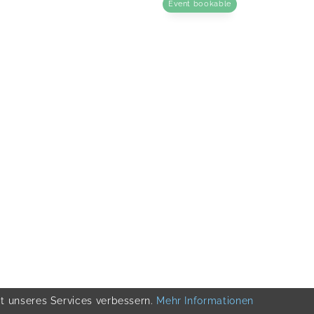
Event bookable
ät unseres Services verbessern.
Mehr Informationen