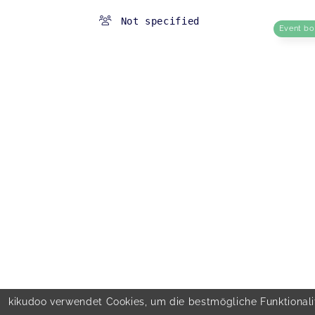
Not specified
Event b
kikudoo verwendet Cookies, um die bestmögliche Funktionalit