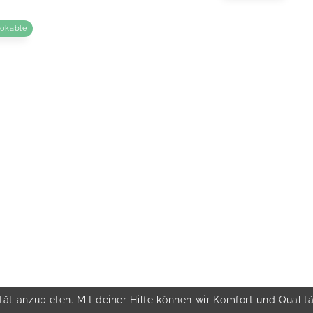
ookable
ät anzubieten. Mit deiner Hilfe können wir Komfort und Qualit