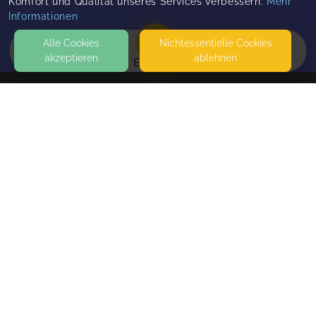
Komfort und Qualität unseres Services verbessern.
Mehr
Informationen
Alle Cookies
Nicht­essentielle Cookies
akzeptieren
ablehnen
EVENTS
KONTAKT
BeziehungsWege
ST. GALLERSTRASSE 42E
8400 WINTERTHUR
SEITEN
WEITERFÜHRENDE LINKS
FAQ
Blog
Imprint
Withdrawal form
terms and conditions from provider