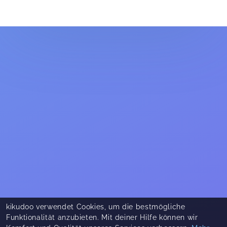
kikudoo verwendet Cookies, um die bestmögliche
Funktionalität anzubieten. Mit deiner Hilfe können wir