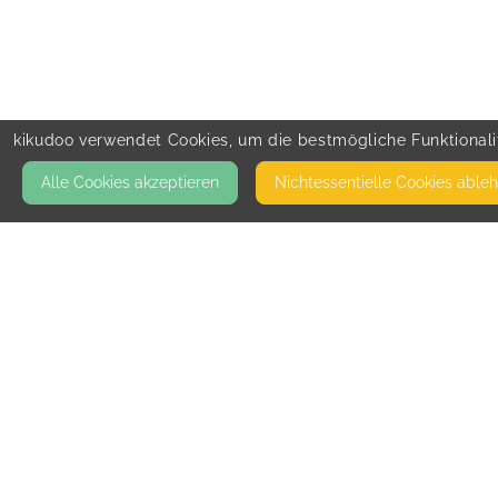
kikudoo verwendet Cookies, um die bestmögliche Funktionalit
Alle Cookies akzeptieren
Nicht­essentielle Cookies able
KONTAKT
BeziehungsWetter Familienberatung
89075 ULM