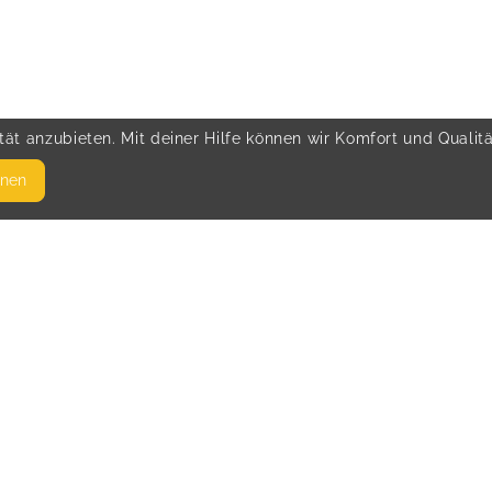
ät anzubieten. Mit deiner Hilfe können wir Komfort und Qualit
hnen
SEITEN
© 
WEITERFÜHRENDE LINKS
FAQ
Blog