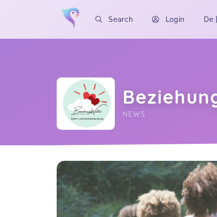
Search
Login
De
Beziehun
NEWS
Soon you will learn more about me here..