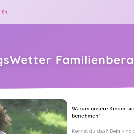
|
En
gsWetter Familienber
.
Warum unsere Kinder sic
benehmen“
Kennst du das? Dein Kind