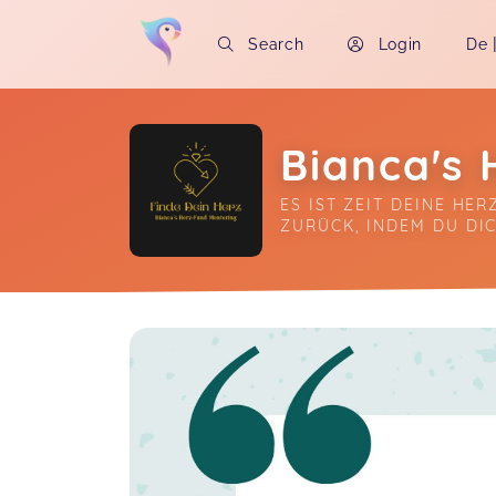
Search
Login
De
Bianca's
ES IST ZEIT DEINE HE
ZURÜCK, INDEM DU DI
Soon you will learn more about me here..