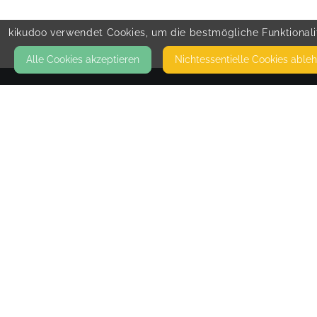
kikudoo verwendet Cookies, um die bestmögliche Funktionalit
Alle Cookies akzeptieren
Nicht­essentielle Cookies able
KONTAKT
Bianca's Herzfund-Mentoring
8038 ZÜRICH