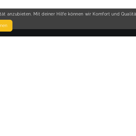
ät anzubieten. Mit deiner Hilfe können wir Komfort und Qualit
hnen
SEITEN
© 
WEITERFÜHRENDE LINKS
FAQ
Blog
Imprint
Withdrawal form
terms and conditions from provider
terms and conditions from kikudoo
Privacy policy of provider
Privacy policy of kikudoo
Disclaimer