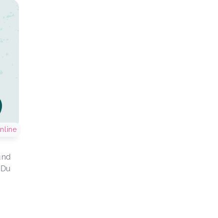
nline
und
 Du