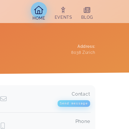
EVENTS
BLOG
HOME
Address
:
8038
Zürich
 
Contact
Send message
Phone