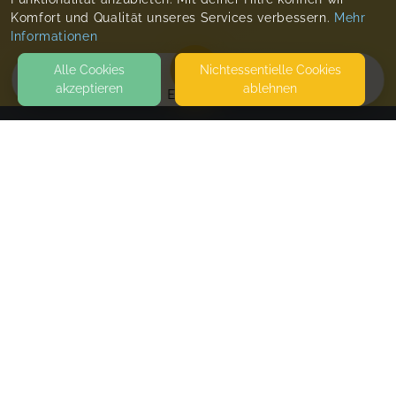
Komfort und Qualität unseres Services verbessern.
Mehr
Informationen
Alle Cookies
Nicht­essentielle Cookies
akzeptieren
ablehnen
EVENTS
KONTAKT
Bindung&Entwicklung
EFEUWEG 1
26188 EDEWECHT
SEITEN
WEITERFÜHRENDE LINKS
FAQ
Blog
Imprint
Withdrawal form