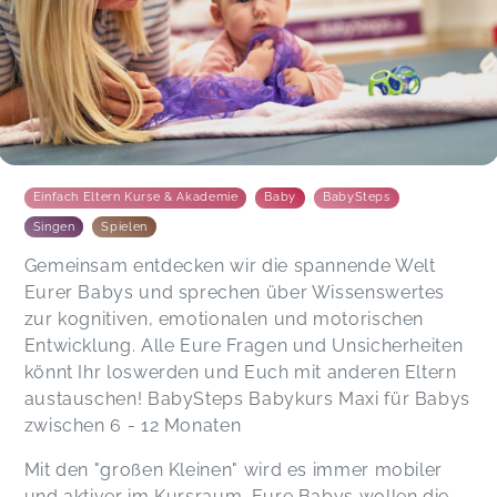
Der Kurs hat uns gut gefallen.
Nicole,
Jul 14
Claudia,
Apr 05
Super toller Kurs, meine Kleine hatte viel Spaß.
Einfach Eltern Kurse & Akademie
Baby
BabySteps
Miluse,
Feb 10
Singen
Spielen
Gemeinsam entdecken wir die spannende Welt
Schöne entspannte Stunde mit Beschäftigungen
Eurer Babys und sprechen über Wissenswertes
für Babies und einer Fragerunde für Mamas :)
zur kognitiven, emotionalen und motorischen
Kseniia,
Jan 09
Entwicklung. Alle Eure Fragen und Unsicherheiten
könnt Ihr loswerden und Euch mit anderen Eltern
austauschen! BabySteps Babykurs Maxi für Babys
Anna Lena,
Nov 07
zwischen 6 - 12 Monaten
Mit den "großen Kleinen" wird es immer mobiler
und aktiver im Kursraum. Eure Babys wollen die