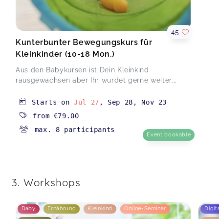
45
Kunterbunter Bewegungskurs für
Kleinkinder (10-18 Mon.)
Aus den Babykursen ist Dein Kleinkind
rausgewachsen aber Ihr würdet gerne weiter...
Starts on
Jul 27
,
Sep 28
,
Nov 23
from
€79.00
max. 8 participants
Event bookable
3. Workshops
Baby
Ernährung
Kleinkind
Online-Seminar
Digit