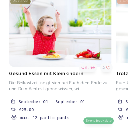
Verstehen
Klein
Online
2
Gesund Essen mit Kleinkindern
Trot
Die Beikostzeit neigt sich bei Euch dem Ende zu
Euer 
und Du möchtest gerne wissen, wi...
gewor
September 01
-
September 01
S
€25.00
max. 12 participants
Event bookable