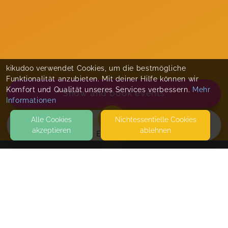
kikudoo verwendet Cookies, um die bestmögliche
Funktionalität anzubieten. Mit deiner Hilfe können wir
Komfort und Qualität unseres Services verbessern.
Mehr
Show and book events
Informationen
Alle Cookies
Nicht­essentielle Cookies
akzeptieren
ablehnen
EVENTS
KONTAKT
Bindungsliebe
PLEIDELSHEIMER STR. 11
74321 BIETIGHEIM-BISSINGEN
FAMILIENRAUM BIETIGHEIM