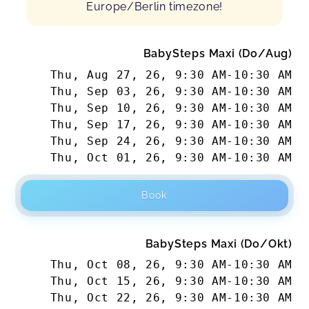
gewesen sein :-)
Europe/Berlin timezone!
Anne,
Jul 25
BabySteps Maxi (Do/Aug)
Super toller Kurs :)
Nadine,
May 04
Thu, Aug 27, 26
,
9:30 AM
-
10:30 AM
Thu, Sep 03, 26
,
9:30 AM
-
10:30 AM
Thu, Sep 10, 26
,
9:30 AM
-
10:30 AM
Alina macht das so unglaublich schön war
Thu, Sep 17, 26
,
9:30 AM
-
10:30 AM
bestimmt nicht mein letzter Kurs bei ihr!
Thu, Sep 24, 26
,
9:30 AM
-
10:30 AM
Laura,
Nov 28
Thu, Oct 01, 26
,
9:30 AM
-
10:30 AM
Book
Lisa,
Nov 06
BabySteps Maxi (Do/Okt)
Athanasia,
Feb 07
Thu, Oct 08, 26
,
9:30 AM
-
10:30 AM
Thu, Oct 15, 26
,
9:30 AM
-
10:30 AM
Thu, Oct 22, 26
,
9:30 AM
-
10:30 AM
Antonia,
Feb 06