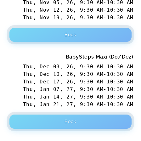
Thu, Nov 05, 26
,
9:30 AM
-
10:30 AM
Thu, Nov 12, 26
,
9:30 AM
-
10:30 AM
Thu, Nov 19, 26
,
9:30 AM
-
10:30 AM
Der Kurs bei Alina hat wieder sehr Spass
gemacht und der nächste Kurs ist natürlich
schon gebucht :) Vielen Dank!
Book
Clara,
Nov 24
BabySteps Maxi (Do/Dez)
Alina gestaltet jeden Kurs super liebevoll. Sie
bringt nicht nur jede Woche sondern auch
Thu, Dec 03, 26
,
9:30 AM
-
10:30 AM
während des Kurses viel Abwechslung damit die
Thu, Dec 10, 26
,
9:30 AM
-
10:30 AM
Kleinen immer was neues zum Entdecken haben.
Thu, Dec 17, 26
,
9:30 AM
-
10:30 AM
Auch die Themen sind immer richtig informativ
Thu, Jan 07, 27
,
9:30 AM
-
10:30 AM
und es findet ein toller Austausch statt Wir
Thu, Jan 14, 27
,
9:30 AM
-
10:30 AM
haben bereits mehrere Kurse von ihr besucht und
Thu, Jan 21, 27
,
9:30 AM
-
10:30 AM
sind in Zukunft gerne weiter dabei.
Lisa,
Oct 13
Book
Athanasia,
Oct 13