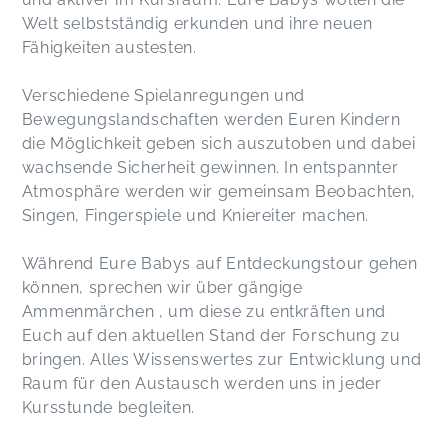
Kerstin,
Oct 28
Welt selbstständig erkunden und ihre neuen
Fähigkeiten austesten.
Sehr liebevoll und informativ sowohl für Kind als
Verschiedene Spielanregungen und
auch für Mama. Kommen sehr gerne :)
Büsra,
Aug 12
Bewegungslandschaften werden Euren Kindern
die Möglichkeit geben sich auszutoben und dabei
wachsende Sicherheit gewinnen. In entspannter
Ich finde den Babykurs absolut genial. Alina ist
Atmosphäre werden wir gemeinsam Beobachten,
super nett und hat immer hilfreiche Tipps. Mein
Singen, Fingerspiele und Kniereiter machen.
Baby ist seit dem Mini Kurs dabei.
Nasrin,
Aug 09
Während Eure Babys auf Entdeckungstour gehen
können, sprechen wir über gängige
Ammenmärchen , um diese zu entkräften und
Nadine,
Jun 30
Euch auf den aktuellen Stand der Forschung zu
bringen. Alles Wissenswertes zur Entwicklung und
Raum für den Austausch werden uns in jeder
Melanie,
Jun 14
Kursstunde begleiten.