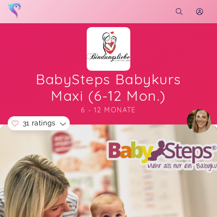
BabySteps Babykurs
Maxi (6-12 Mon.)
6 - 12 MONATE
31 ratings
Soon you will learn more about me here...
Katharina,
Jul 15
Tatjana,
Jul 14