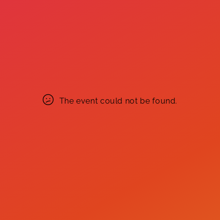
The event could not be found.