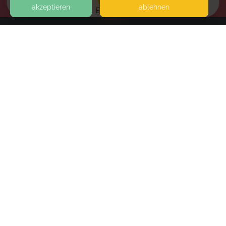
akzeptieren
ablehnen
EVENTS
KONTAKT
Alissa Meyer - bindungsorientierte
Familienbegleitung
ECKERMANNSTRASSE 4
21423 WINSEN LUHE
1. ETAGE FAHRSTUHL VORHANDEN
SEITEN
WEITERFÜHRENDE LINKS
FAQ
Blog
Imprint
Withdrawal form
terms and conditions from kikudoo
Privacy policy of kikudoo