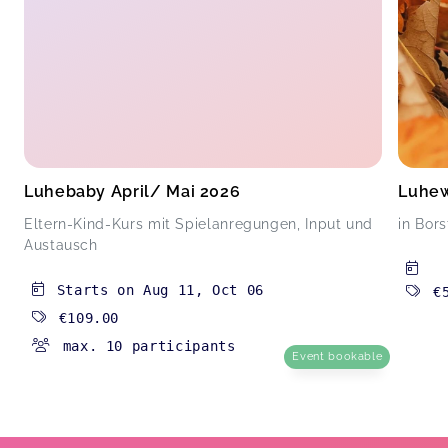
Luhebaby April/ Mai 2026
Luhew
Eltern-Kind-Kurs mit Spielanregungen, Input und
in Bors
Austausch
Starts on
Aug 11
,
Oct 06
€
€109.00
max. 10 participants
Event bookable