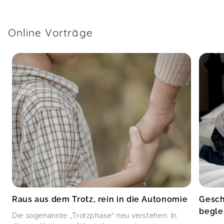
Online Vorträge
Raus aus dem Trotz, rein in die Autonomie
Gesch
begle
Die sogenannte „Trotzphase“ neu verstehen: In