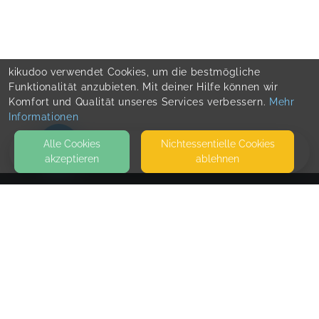
kikudoo verwendet Cookies, um die bestmögliche
Funktionalität anzubieten. Mit deiner Hilfe können wir
Komfort und Qualität unseres Services verbessern.
Mehr
Informationen
Alle Cookies
Nicht­essentielle Cookies
akzeptieren
ablehnen
HOME
KONTAKT
BindungsRaum Kempten
SEITEN
WEITERFÜHRENDE LINKS
FAQ