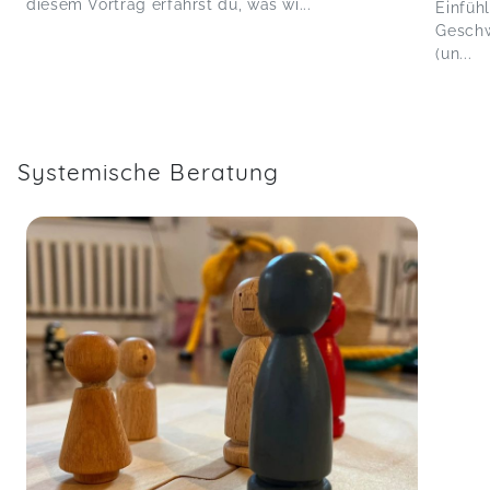
diesem Vortrag erfährst du, was wi...
Einfüh
Geschw
(un...
Systemische Beratung