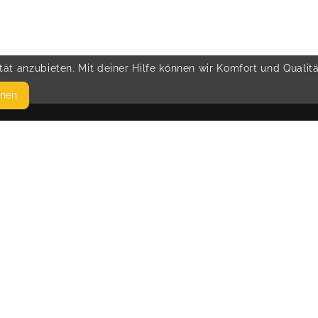
ät anzubieten. Mit deiner Hilfe können wir Komfort und Qualit
hnen
SEITEN
© 
WEITERFÜHRENDE LINKS
FAQ
Blog
Imprint
Withdrawal form
terms and conditions from kikudoo
Privacy policy of kikudoo
Disclaimer