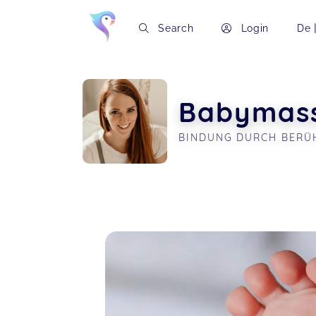
Search
Login
De
Babymass
BINDUNG DURCH BERÜ
Soon you will learn more about me here..