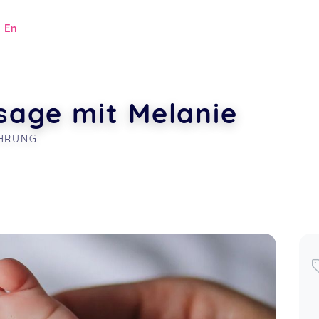
|
En
age mit Melanie
HRUNG
.