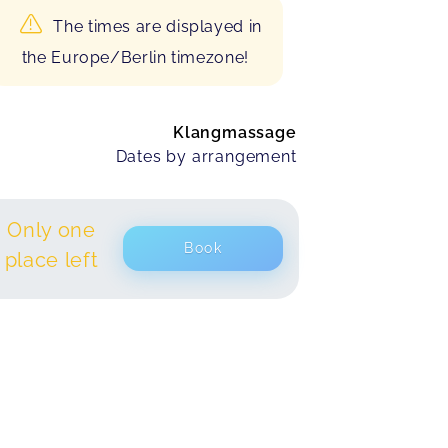
The times are displayed in
the Europe/Berlin timezone!
Klangmassage
Dates by arrangement
Only one
Book
place left