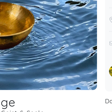
age
Da