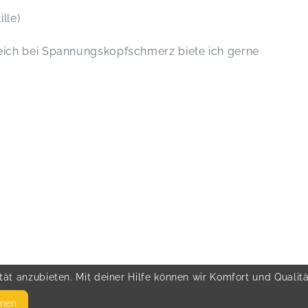
lle)
ich bei Spannungskopfschmerz biete ich gerne
ät anzubieten. Mit deiner Hilfe können wir Komfort und Qualit
hnen