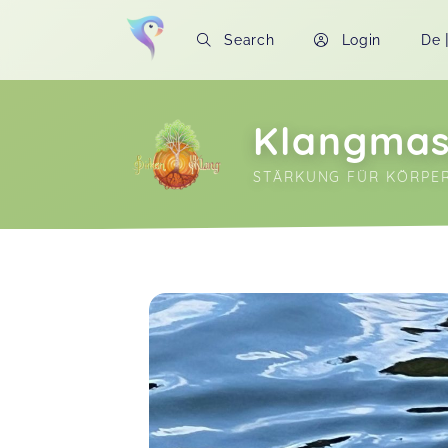
Search
Login
De
Klangma
STÄRKUNG FÜR KÖRPER
Soon you will learn more about me here..