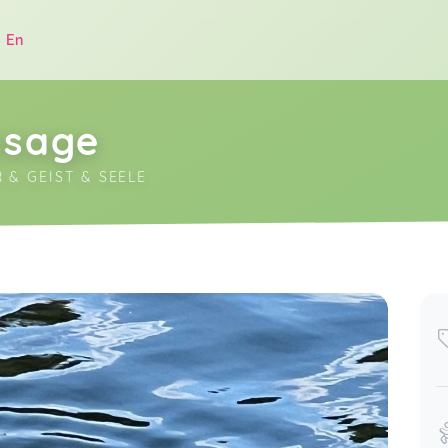
|
En
ssage
 & GEIST & SEELE
.