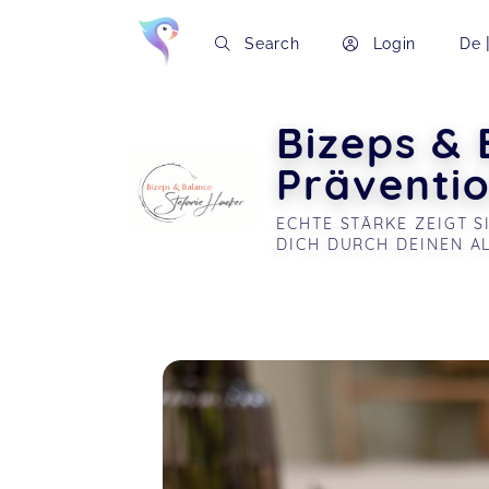
Search
Login
De
Bizeps & 
Präventi
ECHTE STÄRKE ZEIGT S
DICH DURCH DEINEN AL
Soon you will learn more about me here..