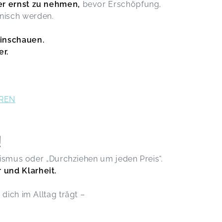
per ernst zu nehmen,
bevor Erschöpfung,
nisch werden.
hinschauen.
er.
REN
!
onismus oder „Durchziehen um jeden Preis“.
und Klarheit.
dich im Alltag trägt –