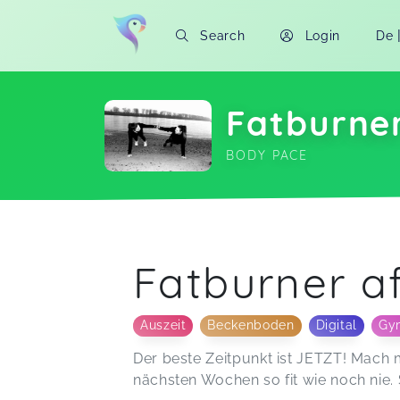
Search
Login
De
Fatburner
BODY PACE
Soon you will learn more about me here..
Fatburner af
Auszeit
Beckenboden
Digital
Gy
Der beste Zeitpunkt ist JETZT! Mac
nächsten Wochen so fit wie noch nie. 