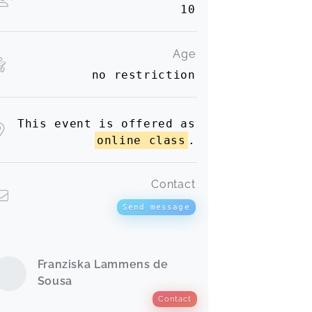
10
Age
no restriction
This event is offered as
online class
.
Contact
Send message
Franziska Lammens de
Sousa
Contact