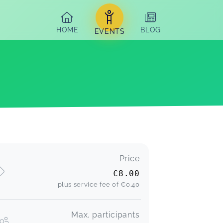
HOME
BLOG
EVENTS
Price
€8.00
plus service fee of
€0.40
Max. participants