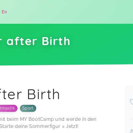
|
En
 after Birth
.
ter Birth
mnastik
Sport
h mit beim MY BootCamp und werde in den
Starte deine Sommerfigur > Jetzt!