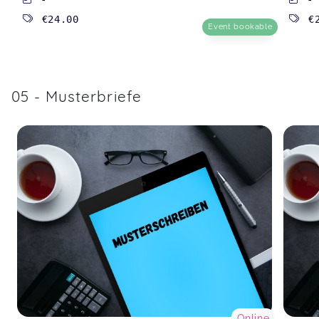
€24.00
€
Event bookable
05 - Musterbriefe
Online