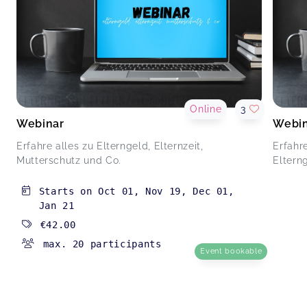
Online
3
Webinar
Webin
Erfahre alles zu Elterngeld, Elternzeit,
Erfahr
Mutterschutz und Co.
Eltern
Starts on
Oct 01
,
Nov 19
,
Dec 01
,
Jan 21
€42.00
max. 20 participants
Event bookable