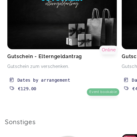
Online
Gutschein - Elterngeldantrag
Gutsc
Gutschein zum verschenken.
Gutsch
Dates by arrangement
D
€129.00
€
Event bookable
Sonstiges