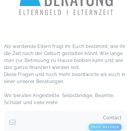
Sehr informativ und verständlich aufbereitet.
Dankeschön!
Mini Webinar - "Elterngeld-Trick"
Jenny,
Jan 28
Sehr hilfreich und gut aufbereitet.
Mini Webinar - "Elterngeld-Trick"
Als werdende Eltern fragt Ihr Euch bestimmt, wie Ihr
Annika,
Jan 16
die Zeit nach der Geburt gestalten könnt. Wie lange
man zur Betreuung zu Hause bleiben kann und wie
das ganze finanziert werden soll.
Das Webinar war sehr informativ und hilfreich,
Diese Fragen und noch mehr beantworte wir euch in
danke für die Arbeit :-)
Mini Webinar - "Elterngeld-Trick"
einer unserer Beratungen.
Paulina,
Jan 16
Wir beraten Angestellte, Selbständige, Beamte,
Schüler und viele mehr.
Gute und unkomplizierte Erklärung
Mini Webinar - "Elterngeld-Trick"
Bianca,
Jan 16
Contact
Send message