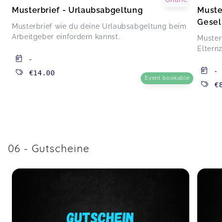
Musterbrief - Urlaubsabgeltung
Muste
Gesel
Musterbrief wie du deine Urlaubsabgeltung beim
Arbeitgeber einfordern kannst.
Muster
Elternz
-
-
€14.00
Event bookable
€
06 - Gutscheine