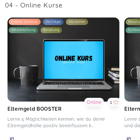
04 - Online Kurse
Online-Seminar
Vorträge
Verstehen
Berat
Veranstaltung
Beratung
Schwa
Online
1
Elterngeld BOOSTER
Elte
Lerne 5 Möglichkeiten kennen, wie du deine
Lerne 
Elterngeldhöhe positiv beeinflussen k...
und di
-
-