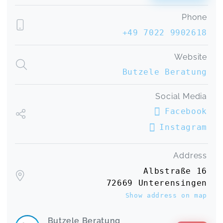
Mini Webinar - "Elterngeld-Trick"
Phone
Jessica,
Jan 16
+49 7022 9902618
Super schnell und unkompliziert. Perfekt -Danke
Website
Elterngeldantrag
Franziska,
Dec 26
Butzele Beratung
Social Media
Sina hat toll und sehr verständlich beraten. Über
jedes Anliegen konnte sie mich aufklären. Danke
Facebook
dafür 😊
Instagram
Kurzberatung
Rebecca,
Nov 07
Address
Ein toller Überblick, leicht verständlich
Albstraße 16
dargestellt.
72669 Unterensingen
Elterngeld BOOSTER
Show address on map
Nicole,
Aug 01
Butzele Beratung