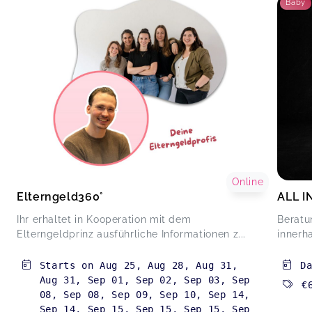
Baby
Online
Elterngeld360°
ALL I
Ihr erhaltet in Kooperation mit dem
Beratu
Elterngeldprinz ausführliche Informationen z...
innerh
Starts on
Aug 25
,
Aug 28
,
Aug 31
,
D
Aug 31
,
Sep 01
,
Sep 02
,
Sep 03
,
Sep
€
08
,
Sep 08
,
Sep 09
,
Sep 10
,
Sep 14
,
Sep 14
,
Sep 15
,
Sep 15
,
Sep 15
,
Sep