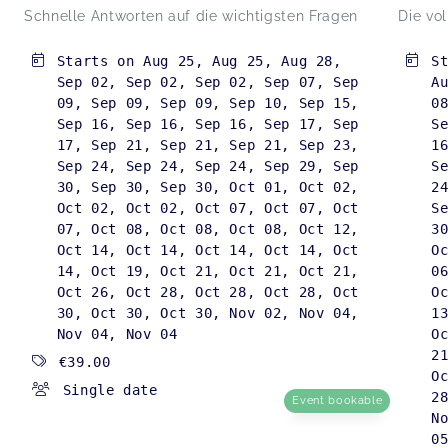
Schnelle Antworten auf die wichtigsten Fragen
Die vo
Starts on
Aug 25
,
Aug 25
,
Aug 28
,
S
Webinar
Sep 02
,
Sep 02
,
Sep 02
,
Sep 07
,
Sep
A
Anja,
Jan 15
09
,
Sep 09
,
Sep 09
,
Sep 10
,
Sep 15
,
0
Sep 16
,
Sep 16
,
Sep 16
,
Sep 17
,
Sep
S
17
,
Sep 21
,
Sep 21
,
Sep 21
,
Sep 23
,
1
Sep 24
,
Sep 24
,
Sep 24
,
Sep 29
,
Sep
S
Webinar
30
,
Sep 30
,
Sep 30
,
Oct 01
,
Oct 02
,
2
Sonja,
Jan 08
Oct 02
,
Oct 02
,
Oct 07
,
Oct 07
,
Oct
S
07
,
Oct 08
,
Oct 08
,
Oct 08
,
Oct 12
,
3
Oct 14
,
Oct 14
,
Oct 14
,
Oct 14
,
Oct
O
14
,
Oct 19
,
Oct 21
,
Oct 21
,
Oct 21
,
0
Elterngeldantrag
Stefanie,
Jan 01
Oct 26
,
Oct 28
,
Oct 28
,
Oct 28
,
Oct
O
30
,
Oct 30
,
Oct 30
,
Nov 02
,
Nov 04
,
1
Nov 04
,
Nov 04
O
2
€39.00
Bescheid-Check
O
Natascha-Jos...,
Dec 24
Single date
2
Event bookable
N
0