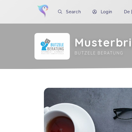
Search
Login
De
Musterbri
BUTZELE BERATUNG
Soon you will learn more about me here..