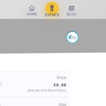
HOME
BLOG
EVENTS
Price
€8.00
plus service fee of
€0.12
Age