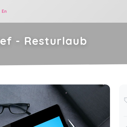
|
En
ef - Resturlaub
.