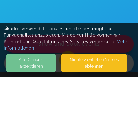
kikudoo verwendet Cookies, um die bestmögliche
Funktionalität anzubieten. Mit deiner Hilfe können wir
Komfort und Qualität unseres Services verbessern.
Mehr
Show and book events
Informationen
Alle Cookies
Nicht­essentielle Cookies
akzeptieren
ablehnen
EVENTS
KONTAKT
ANKE PFEIFER - BUTZLPACK Trageberatung -
Tragespaziergang
BUCH
92353 POSTBAUER- HENG
Tragespaziergang
SEITEN
Weekly Appointments