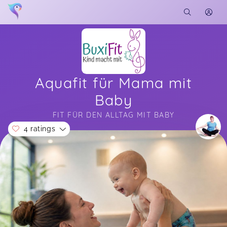
Aquafit für Mama mit
Baby
FIT FÜR DEN ALLTAG MIT BABY
4 ratings
Soon you will learn more about me here...
Ein wunderbarer Kurs bei dem sich Mama und
Baby näher kommen und zusammen fit
werden.Uns hat der Kurs viel Freude gemacht
und wir empfehlen diesen gerne weiter.Ich habe
bis jetzt jeden Wasserkurs (Aquafit während der
Schwangerschaft, Rückbildungskurs im Wasser,
Babyschwimmen, Kinderschwimmen und nun