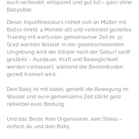
euch verbindet, entspannt und gut tut – ganz ohne
Babysitter.
Was für ein toller Kurs! Endlich mal mit der
Mama im Fokus und Baby dient als Gewicht. Es
Dieser Aquafitnesskurs richtet sich an Mütter mit
hat ganz viel Spaß gemacht! Bei Ilka machen alle
Babys (mind. 4 Monate alt) und verbindet gezieltes
Kurse Spaß! Ich kann es nur empfehlen! Danke
danke danke ❤️
Training mit wertvoller gemeinsamer Zeit im 32
Hannah,
Jun 26
Grad warmen Wasser. In der gelenkschonenden
Umgebung wird der Körper nach der Geburt sanft
gestärkt – Ausdauer, Kraft und Beweglichkeit
Ein toller Kurs für mich ich mein Baby.
werden verbessert, während der Beckenboden
Anstrengend und trotzdem leicht und voller
gezielt trainiert wird.
Freude. Sehr empfehlenswert.
Antonia,
Jun 26
Dein Baby ist mit dabei, genießt die Bewegung im
Wasser und eure gemeinsame Zeit stärkt ganz
nebenbei eure Bindung.
Und das Beste: Kein Organisieren, kein Stress –
einfach du und dein Baby.