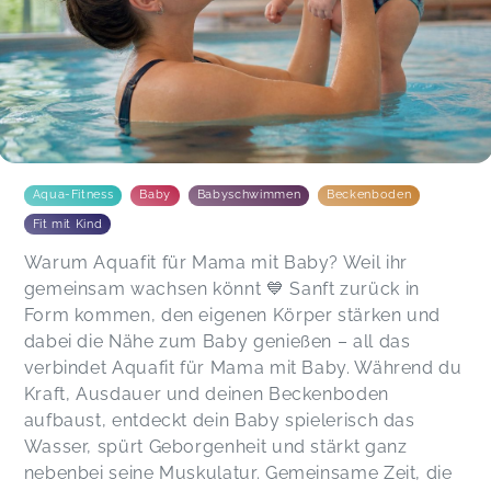
auch den Aquafit für Mama und Baby) bei Ilka
mitgemacht und bin immer wieder begeistert
und froh,dass ich mich (bzw. meine Tochter)
angemeldet habe.Man merkt immer wieder, dass
Ilka Freude hat an dem was sie tut.Sie geht auf
jeden ein, hat immer ein offenes Ohr und bei
Bedarf einen Rat.Läuft es mal nicht wie erhofft,
ist sie auch immer bemüht eine Lösung zu
finden.Ich kann jeder Mutti diesen Kurs mit ihrem
Aqua-Fitness
Baby
Babyschwimmen
Beckenboden
Baby nur empfehlen, da es auch die Bindung und
Fit mit Kind
erste Wassergewöhnung fördert.
Bea Katrin,
Jun 29
Warum Aquafit für Mama mit Baby? Weil ihr
gemeinsam wachsen könnt 💙 Sanft zurück in
Form kommen, den eigenen Körper stärken und
Ilkas Kurse sind nicht nur fachlich kompetent und
dabei die Nähe zum Baby genießen – all das
abwechslungsreich, sondern auch mit so viel
verbindet Aquafit für Mama mit Baby. Während du
Herz und Liebe gestaltet, dass ihre Kurse zu
kleinen Highlights und Auszeiten im trubeligeb
Kraft, Ausdauer und deinen Beckenboden
Mama-Alltag werden! Vielen herzlichen Dank
aufbaust, entdeckt dein Baby spielerisch das
dafür!
Wasser, spürt Geborgenheit und stärkt ganz
Vanessa,
Jun 26
nebenbei seine Muskulatur. Gemeinsame Zeit, die