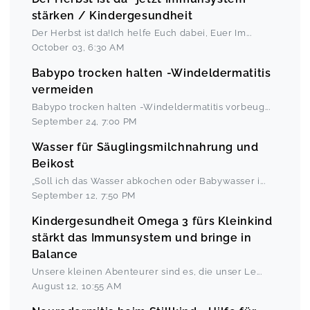
stärken / Kindergesundheit
Der Herbst ist da!Ich helfe Euch dabei, Euer Im
...
October 03
,
6:30 AM
Babypo trocken halten -Windeldermatitis
vermeiden
Babypo trocken halten -Windeldermatitis vorbeug
...
September 24
,
7:00 PM
Wasser für Säuglingsmilchnahrung und
Beikost
„Soll ich das Wasser abkochen oder Babywasser i
...
September 12
,
7:50 PM
Kindergesundheit Omega 3 fürs Kleinkind
stärkt das Immunsystem und bringe in
Balance
Unsere kleinen Abenteurer sind es, die unser Le
...
August 12
,
10:55 AM