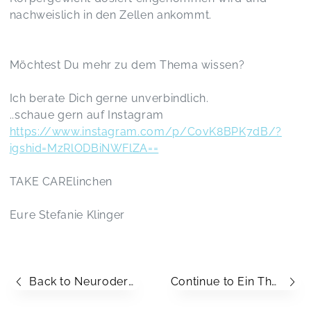
nachweislich in den Zellen ankommt.
Möchtest Du mehr zu dem Thema wissen?
Ich berate Dich gerne unverbindlich.
..schaue gern auf Instagram
https://www.instagram.com/p/CovK8BPK7dB/?
igshid=MzRlODBiNWFlZA==
TAKE CARElinchen
Eure Stefanie Klinger
Back to Neurodermitis und Vitamin D -> 3 Gründe mal den Vitamin D Spiegel zu checken
Continue to Ein Thema, dass vielen frischgebackenen Mamas bekannt vorkommen könnte: DER BABYBLUES