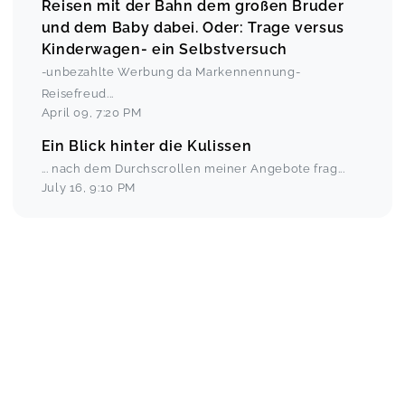
Reisen mit der Bahn dem großen Bruder
und dem Baby dabei. Oder: Trage versus
Kinderwagen- ein Selbstversuch
-unbezahlte Werbung da Markennennung-
Reisefreud
...
April 09
,
7:20 PM
Ein Blick hinter die Kulissen
... nach dem Durchscrollen meiner Angebote frag
...
July 16
,
9:10 PM