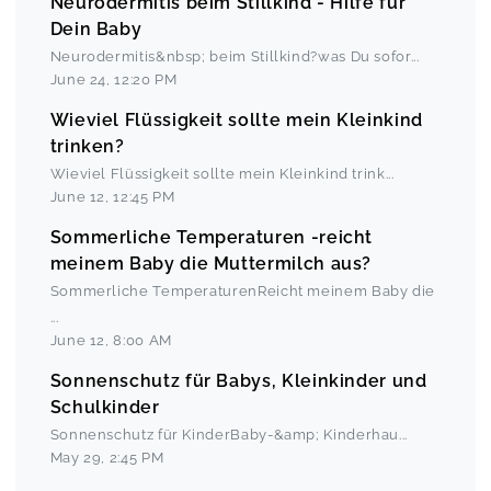
Neurodermitis beim Stillkind - Hilfe für
Dein Baby
Neurodermitis&nbsp; beim Stillkind?was Du sofor
...
June 24
,
12:20 PM
Wieviel Flüssigkeit sollte mein Kleinkind
trinken?
Wieviel Flüssigkeit sollte mein Kleinkind trink
...
June 12
,
12:45 PM
Sommerliche Temperaturen -reicht
meinem Baby die Muttermilch aus?
Sommerliche TemperaturenReicht meinem Baby die
...
June 12
,
8:00 AM
Sonnenschutz für Babys, Kleinkinder und
Schulkinder
Sonnenschutz für KinderBaby-&amp; Kinderhau
...
May 29
,
2:45 PM