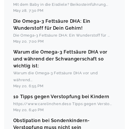
Mit dem Baby in die Eisdiele? Beikosteinführung
...
May 28
,
7:30 PM
Die Omega-3 Fettsäure DHA: Ein
Wunderstoff für Dein Gehirn!
Die Omega-3 Fettsäure DHA: Ein Wunderstoff für
...
May 20
,
7:00 PM
Warum die Omega-3 Fettsäure DHA vor
und während der Schwangerschaft so
wichtig ist:
Warum die Omega-3 Fettsäure DHA vor und
während
...
May 20
,
6:55 PM
10 Tipps gegen Verstopfung bei Kindern
https://www.carelinchen.de10 Tipps gegen Versto
...
May 20
,
6:40 PM
Obstipation bei Sondenkindern-
Verstopfung muss nicht sein