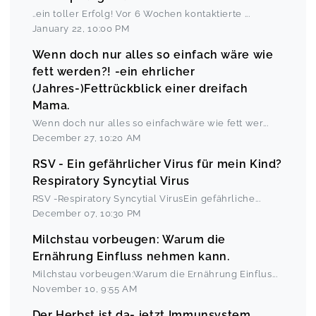
..ein toller Erfolg! Vor 6 Wochen kontaktierte
...
January 22
,
10:00 PM
Wenn doch nur alles so einfach wäre wie
fett werden?! -ein ehrlicher
(Jahres-)Fettrückblick einer dreifach
Mama.
Wenn doch nur alles so einfachwäre wie fett wer
...
December 27
,
10:20 AM
RSV - Ein gefährlicher Virus für mein Kind?
Respiratory Syncytial Virus
RSV -Respiratory Syncytial VirusEin gefährliche
...
December 07
,
10:30 PM
Milchstau vorbeugen: Warum die
Ernährung Einfluss nehmen kann.
Milchstau vorbeugen:Warum die Ernährung Einflus
...
November 10
,
9:55 AM
Der Herbst ist da- jetzt Immunsystem