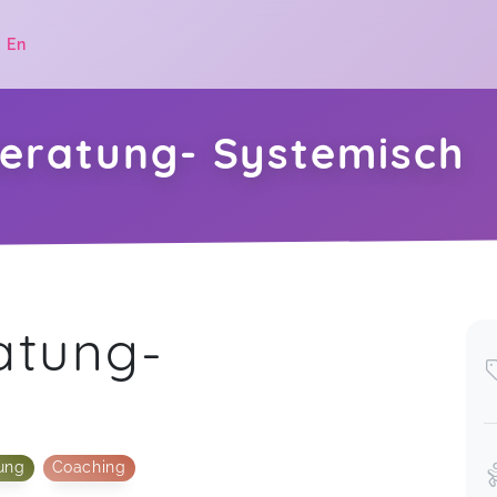
|
En
beratung- Systemisch
.
atung-
ung
Coaching