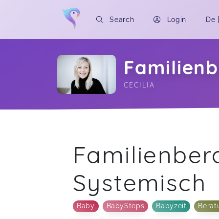
Search
Login
De
Familien
CECILIA
Soon you will learn more about me here..
Familienber
Systemisch
Baby
BabySteps
Babyzeit
Berat