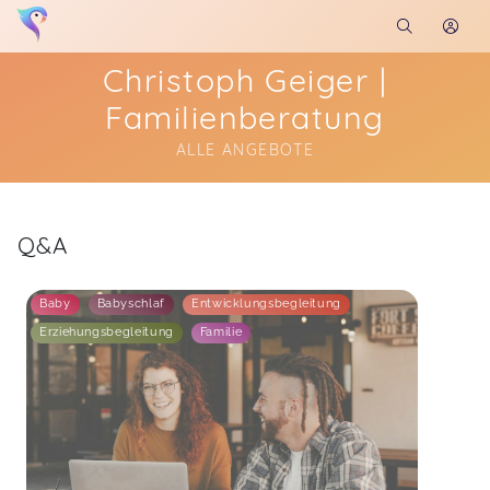
Christoph Geiger |
Familienberatung
ALLE ANGEBOTE
Soon you will learn more about me here...
Q&A
Baby
Babyschlaf
Entwicklungsbegleitung
Erziehungsbegleitung
Familie