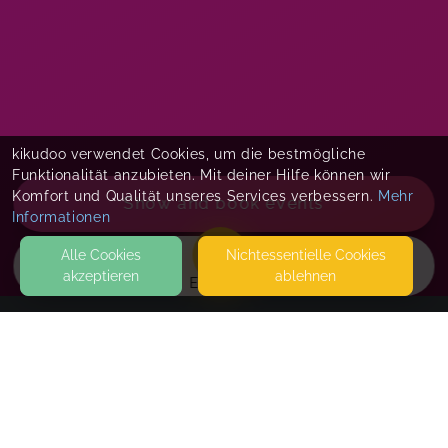
kikudoo verwendet Cookies, um die bestmögliche
Funktionalität anzubieten. Mit deiner Hilfe können wir
Komfort und Qualität unseres Services verbessern.
Mehr
Show and book events
Informationen
Alle Cookies
Nicht­essentielle Cookies
akzeptieren
ablehnen
EVENTS
KONTAKT
Claudia Wegmann
PATER-ODILO-WEG 10
87435 KEMPTEN (ALLGÄU)