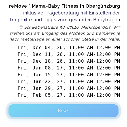
reMove * Mama-Baby Fitness in Obergünzburg
inklusive Trageberatung mit Einstellen der
Tragehilfe und Tipps zum gesunden Babytragen
Schwabenstraße 58, 87616, Marktoberdorf, Wir
treffen uns am Eingang des Modeon und trainieren je
nach Wetterlage an einer schönen Stelle in der Nähe.
Fri, Dec 04, 26
,
11:00 AM
-
12:00 PM
Fri, Dec 11, 26
,
11:00 AM
-
12:00 PM
Fri, Dec 18, 26
,
11:00 AM
-
12:00 PM
Fri, Jan 08, 27
,
11:00 AM
-
12:00 PM
Fri, Jan 15, 27
,
11:00 AM
-
12:00 PM
Fri, Jan 22, 27
,
11:00 AM
-
12:00 PM
Fri, Jan 29, 27
,
11:00 AM
-
12:00 PM
Fri, Feb 05, 27
,
11:00 AM
-
12:00 PM
Book