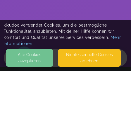
kikudoo verwendet Cookies, um die bestmögliche
Funktionalität anzubieten. Mit deiner Hilfe können wir
Komfort und Qualität unseres Services verbessern.
Mehr
Informationen
Alle Cookies
Nicht­essentielle Cookies
akzeptieren
ablehnen
HOME
KONTAKT
Coach Rainer Lenz
LEMKESTRASSE 77
12623 BERLIN
SEITEN
WEITERFÜHRENDE LINKS