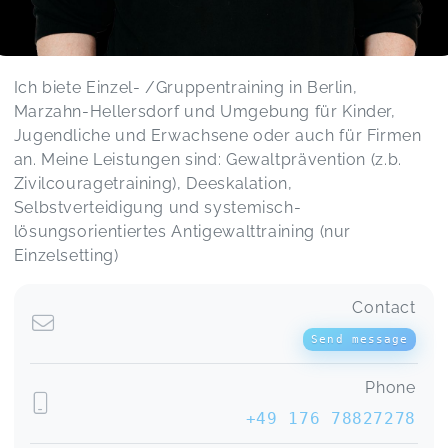
Ich biete Einzel- /Gruppentraining in Berlin,
Marzahn-Hellersdorf und Umgebung für Kinder,
Jugendliche und Erwachsene oder auch für Firmen
an. Meine Leistungen sind: Gewaltprävention (z.b.
Zivilcouragetraining), Deeskalation,
Selbstverteidigung und systemisch-
lösungsorientiertes Antigewalttraining (nur
Einzelsetting)
Contact
Send message
Phone
+49 176 78827278