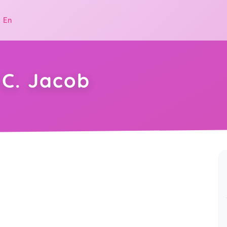
|
En
 C. Jacob
.