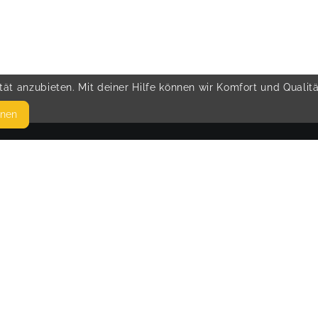
ät anzubieten. Mit deiner Hilfe können wir Komfort und Qualit
hnen
SEITEN
© 
WEITERFÜHRENDE LINKS
FAQ
Blog
Imprint
Withdrawal form
terms and conditions from kikudoo
Privacy policy of kikudoo
Disclaimer