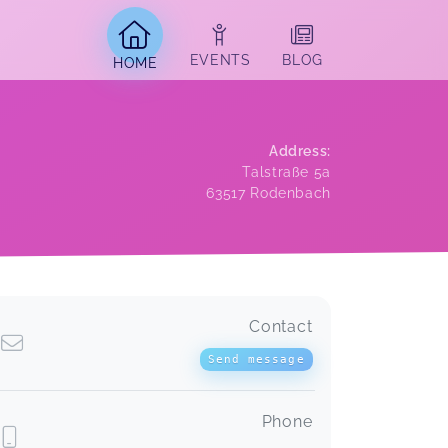
EVENTS
BLOG
HOME
Address
:
Talstraße 5a
63517
Rodenbach
Contact
Send message
Phone