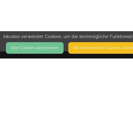
kikudoo verwendet Cookies, um die bestmögliche Funktionalit
Alle Cookies akzeptieren
Nicht­essentielle Cookies able
KONTAKT
Coaching C. Jacob
TALSTRASSE 5A
63517 RODENBACH