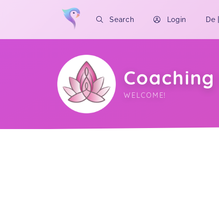
Search
Login
De
Coaching
WELCOME!
Soon you will learn more about me here..