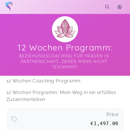
12 Wochen Programm:
BEZIEHUNGSCOACHING FÜR FRAUEN IN 
PARTNERSCHAFT, DEREN MANN NICHT 
TEILNIMMT!
Soon you will learn more about me here...
12 Wochen Coaching Programm
12 Wochen Programm: Mein Weg in ein erfülltes
Zusammenleben
Price
€1,497.00