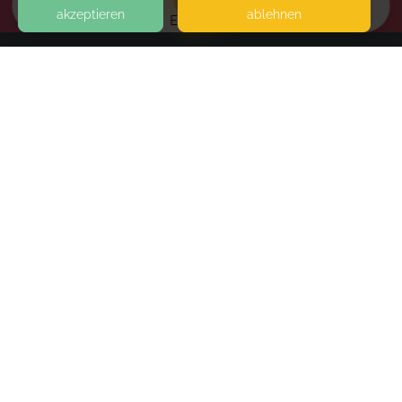
akzeptieren
ablehnen
EVENTS
KONTAKT
Coaching C. Jacob
TALSTRASSE 5A
63517 RODENBACH
SEITEN
Mein Weg in ein erfülltes Zusammenleben
WEITERFÜHRENDE LINKS
On Demand
- immediately available
die Kursinhalte werden freigeschaltet, sobald das
FAQ
Programm startet.
Blog
Imprint
Withdrawal form
Book
terms and conditions from kikudoo
Privacy policy of kikudoo
Disclaimer