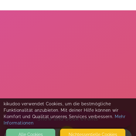
kikudoo verwendet Cookies, um die bestmögliche
Funktionalität anzubieten. Mit deiner Hilfe können wir
Komfort und Qualität unseres Services verbessern.
Mehr
Show and book events
Informationen
Alle Cookies
Nicht­essentielle Cookies