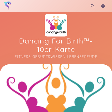
Dancing For Birth™-
10er-Karte
FITNESS-GEBURTSWISSEN-LEBENSFREUDE
Soon you will learn more about me here...