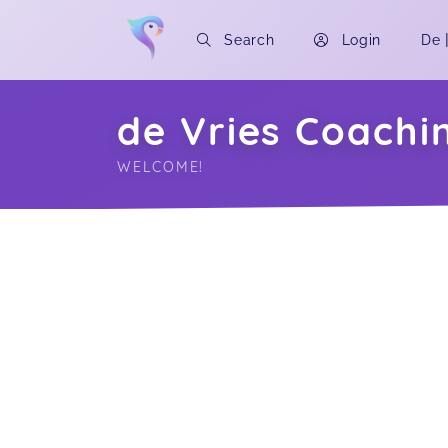
Search
Login
De
de Vries Coach
WELCOME!
Soon you will learn more about me here..