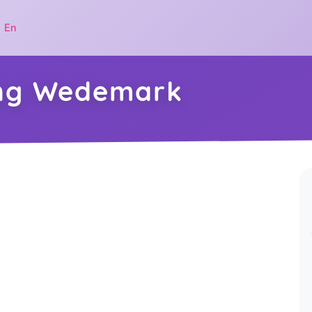
|
En
ing Wedemark
.