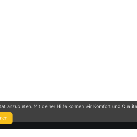
ät anzubieten. Mit deiner Hilfe können wir Komfort und Qualit
hnen
SEITEN
© 