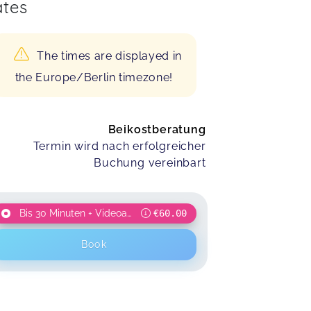
tes
The times are displayed in
the Europe/Berlin timezone!
Beikostberatung
Termin wird nach erfolgreicher
Buchung vereinbart
Bis 30 Minuten + Videoauswertung
€60.00
Book