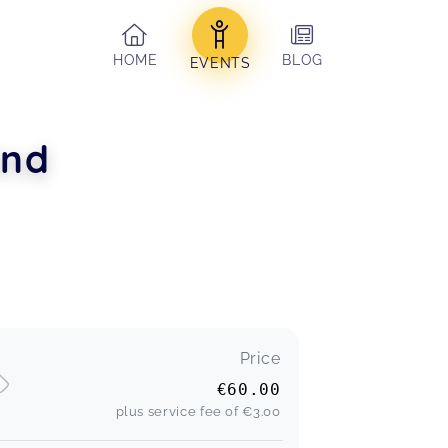
HOME
BLOG
EVENTS
ind
Price
€60.00
plus service fee of
€3.00