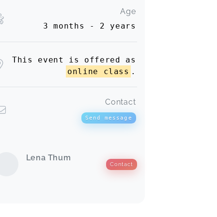
Age
3 months - 2 years
This event is offered as
online class
.
Contact
Send message
Lena Thum
Contact