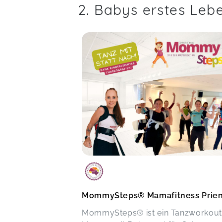
2. Babys erstes Leb
MommySteps® Mamafitness Prie
MommySteps® ist ein Tanzworkout