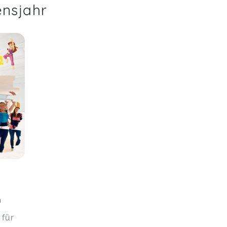
ensjahr
n
 für