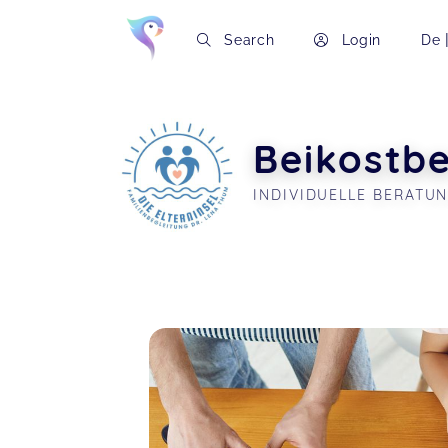
Search
Login
De
Beikostb
INDIVIDUELLE BERATU
Soon you will learn more about me here..