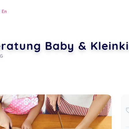
|
En
eratung Baby & Kleink
NG
.