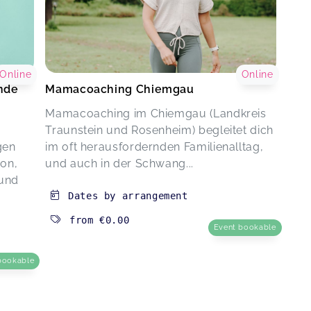
Online
Online
nde
Mamacoaching Chiemgau
Mamacoaching im Chiemgau (Landkreis
Traunstein und Rosenheim) begleitet dich
gen
im oft herausfordernden Familienalltag,
on,
und auch in der Schwang...
 und
Dates by arrangement
from
€0.00
Event bookable
bookable