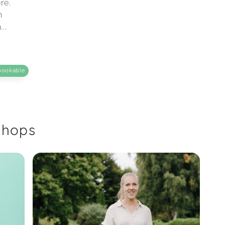
re.
n
..
bookable
shops