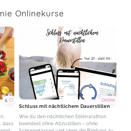
emie Onlinekurse
5
Online
Schluss mit nächtlichem Dauerstillen
n,
Wie du den nächtlichen Stillmarathon
, dass
beendest ohne Abzustillen – ohne
pannt
Schreienlassen und ohne die Bindung zu