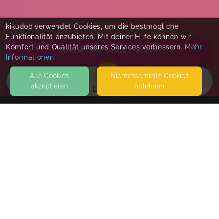
kikudoo verwendet Cookies, um die bestmögliche
Funktionalität anzubieten. Mit deiner Hilfe können wir
Komfort und Qualität unseres Services verbessern.
Mehr
Show and book events
Informationen
Alle Cookies
Nicht­essentielle Cookies
akzeptieren
ablehnen
EVENTS
KONTAKT
Heilbronner Akademie für Erste-Hilfe
ZIEGELEISTRASSE 14
74078 HEILBRONN
SEITEN
Erste Hilfe Kindergartenkinder in Obersulm-
WEITERFÜHRENDE LINKS
Willsbach
FAQ
Sun, Sep 27, 26
,
9:00 AM
-
10:00 AM