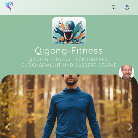
Qigong-Fitness
QIGONG-FITNESS - FÜR INNERES 
GLEICHGEWICHT UND ÄUSSERE STÄRKE
Soon you will learn more about me here...