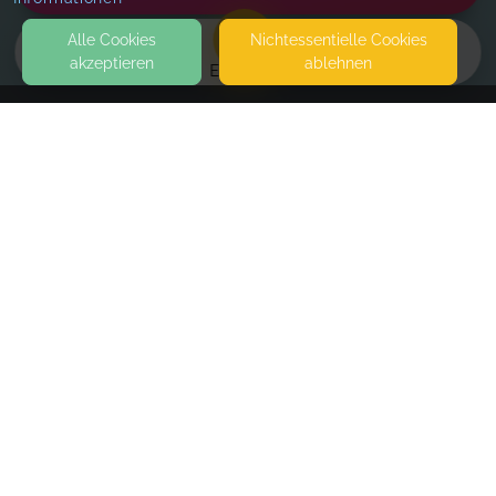
Alle Cookies
Nicht­essentielle Cookies
akzeptieren
ablehnen
EVENTS
KONTAKT
Dirk Gregor - Fitness Engineering
IM BEUKENBUSCH 31
29553 BIENENBÜTTEL
SEITEN
Qigong-Fitness
WEITERFÜHRENDE LINKS
Weekly Appointments
FAQ
Mon
,
7:30 AM
-
8:00 AM
Blog
Mon
,
6:35 PM
-
7:05 PM
Imprint
Tue
,
7:30 AM
-
8:00 AM
Withdrawal form
Tue
,
6:35 PM
-
7:05 PM
terms and conditions from provider
Wed
,
7:30 AM
-
8:00 AM
terms and conditions from kikudoo
Wed
,
6:35 PM
-
7:05 PM