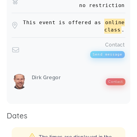
no restriction
This event is offered as
online
class
.
Contact
Send message
Dirk Gregor
Contact
Dates