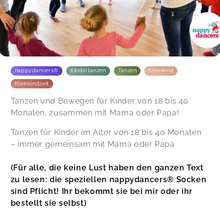
kommen aber wenn, hatte Linus Spaß :) ich danke
dir und werde dich weiterempfehlen! Liebe
Grüße, Madeleine
Madeleine,
Sep 16
Anne-Kathrin,
Sep 15
nappydancers®
Kindertanzen
Tanzen
Kleinkind
Kleinkindzeit
Tanzen und Bewegen für Kinder von 18 bis 40
Monaten, zusammen mit Mama oder Papa!
Tanzen für Kinder im Alter von 18 bis 40 Monaten
– immer gemeinsam mit Mama oder Papa
(Für alle, die keine Lust haben den ganzen Text
zu lesen: die speziellen nappydancers®️ Socken
sind Pflicht! Ihr bekommt sie bei mir oder ihr
bestellt sie selbst)