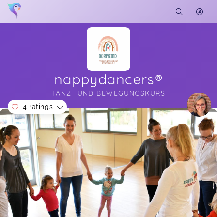
nappydancers®️
TANZ- UND BEWEGUNGSKURS
4 ratings
Soon you will learn more about me here...
Macht super Spaß!!
Sabine,
Feb 29
Lena,
Sep 22
Leider haben wir es nicht jedes Mal geschafft zu