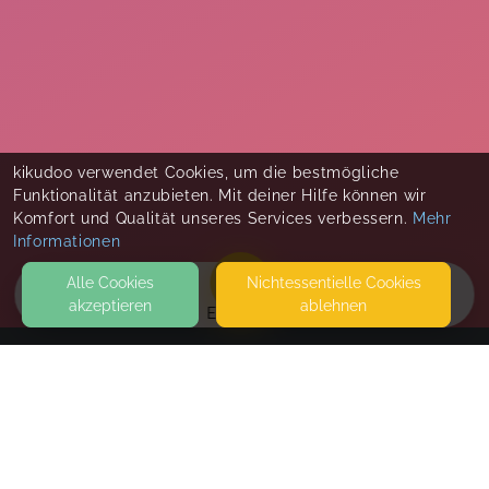
kikudoo verwendet Cookies, um die bestmögliche
Funktionalität anzubieten. Mit deiner Hilfe können wir
Komfort und Qualität unseres Services verbessern.
Mehr
Informationen
Alle Cookies
Nicht­essentielle Cookies
akzeptieren
ablehnen
EVENTS
KONTAKT
Dorfkind Familienbegleitung - Jessica Berghs
47638 STRAELEN