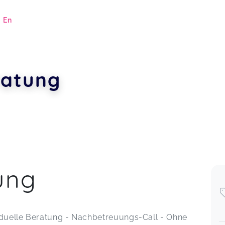
|
En
ratung
.
ung
iduelle Beratung - Nachbetreuungs-Call - Ohne