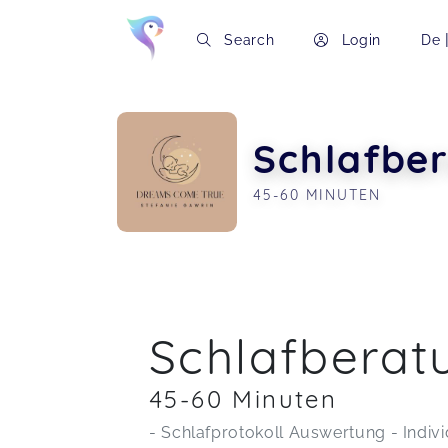
Search
Login
De
Schlafbe
45-60 MINUTEN
Soon you will learn more about me here..
Schlafberat
45-60 Minuten
- Schlafprotokoll Auswertung - Indiv