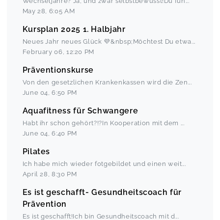
Wechseljahre? Ja, und zwar selbstbewusst!Du füh
...
May 28
,
6:05 AM
Kursplan 2025 1. Halbjahr
Neues Jahr neues Glück 💜&nbsp;Möchtest Du etwa
...
February 06
,
12:20 PM
Präventionskurse
Von den gesetzlichen Krankenkassen wird die Zen
...
June 04
,
6:50 PM
Aquafitness für Schwangere
Habt ihr schon gehört?!?In Kooperation mit dem
...
June 04
,
6:40 PM
Pilates
Ich habe mich wieder fotgebildet und einen weit
...
April 28
,
8:30 PM
Es ist geschafft- Gesundheitscoach für
Prävention
Es ist geschafft!Ich bin Gesundheitscoach mit d
...