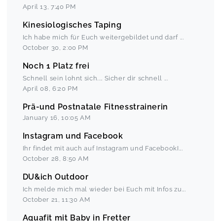
April 13
,
7:40 PM
Kinesiologisches Taping
Ich habe mich für Euch weitergebildet und darf
...
October 30
,
2:00 PM
Noch 1 Platz frei
Schnell sein lohnt sich.... Sicher dir schnell
...
April 08
,
6:20 PM
Prä-und Postnatale Fitnesstrainerin
January 16
,
10:05 AM
Instagram und Facebook
Ihr findet mit auch auf Instagram und FacebookI
...
October 28
,
8:50 AM
DU&ich Outdoor
Ich melde mich mal wieder bei Euch mit Infos zu
...
October 21
,
11:30 AM
Aquafit mit Baby in Fretter