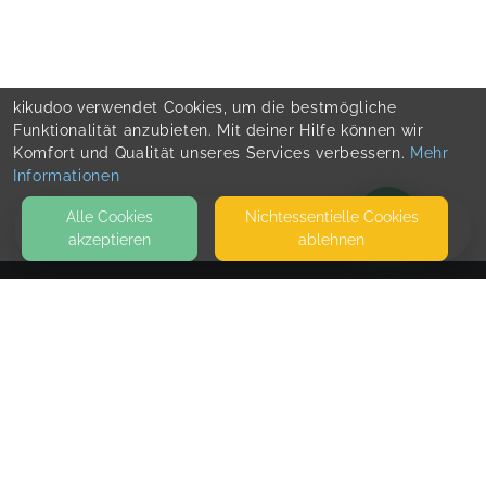
kikudoo verwendet Cookies, um die bestmögliche
Funktionalität anzubieten. Mit deiner Hilfe können wir
Komfort und Qualität unseres Services verbessern.
Mehr
Informationen
Alle Cookies
Nicht­essentielle Cookies
akzeptieren
ablehnen
BLOG
KONTAKT
DU&ich Physiozentrum Sundern
GRÜNEWALDSTRASSE 1
59846 SUNDERN (SAUERLAND)
PHYSIOZENTRUM SUNDERN
SEITEN