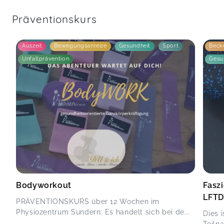
Präventionskurs
Auszeit
Bewegungsanreize
Gesundheit
Sport
Beck
Unfallprävention
Gesu
Bodyworkout
Fasz
LFT
PRÄVENTIONSKURS über 12 Wochen im
Physiozentrum Sundern: Es handelt sich bei de...
Dies 