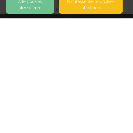
Alle Cookies
Nicht­essentielle Cookies
akzeptieren
ablehnen
EVENTS
KONTAKT
DU&ich Physiozentrum Sundern
GRÜNEWALDSTRASSE 1
59846 SUNDERN (SAUERLAND)
PHYSIOZENTRUM SUNDERN
superMAMAfitness September 2026
SEITEN
indoor/outdoor Mix
WEITERFÜHRENDE LINKS
Kursgebühr 132€ Rechnung kommt vom
Physiozentrum Sundern Verbindliche Anmeldung
FAQ
über die 0,00€ Option (dient der Kursplanung)
Blog
Kursort je nach Wetter
Imprint
Withdrawal form
Mon, Sep 07, 26
,
10:00 AM
-
11:00 AM
terms and conditions from provider
Mon, Sep 14, 26
,
10:00 AM
-
11:00 AM
terms and conditions from kikudoo
Mon, Oct 05, 26
,
10:00 AM
-
11:00 AM
Privacy policy of provider