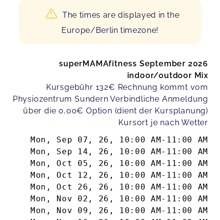
Caro es hat so viel Spaß gemacht mit dir! Es war
eine Freude zu wissen, dass du 1 x die Woche
The times are displayed in the
effektiv mit uns tranierst, uns aber auch einen
Europe/Berlin timezone!
Raum zum plaudern gibst😊. Auch wenn ich an
manchen Tagen ziemlich ins schwitzen kam...
was schreibe ich denn da, eigentlich kam ich
superMAMAfitness September 2026
jede Stunde bei dir ins schwitzen 🥵, hat es mir
persönlich unglaublich viel gebracht und sehr
indoor/outdoor Mix
viel Freude bereitet! Du bist so ein liebevoller
Kursgebühr 132€ Rechnung kommt vom
toller Mensch und man sieht und spürt es, dass
Physiozentrum Sundern Verbindliche Anmeldung
das was du machst, dir ebenfalls Spaß und
über die 0,00€ Option (dient der Kursplanung)
Freude bereitet! Du hast dir bei jedem Training
Kursort je nach Wetter
Zeit für uns genommen 🥰 und uns die Zeit
gegeben die benötigt wurde, um die Übungen
Mon, Sep 07, 26
,
10:00 AM
-
11:00 AM
richtig und ordentlich auszuführen! Es ist
Mon, Sep 14, 26
,
10:00 AM
-
11:00 AM
offensichtlich gewesen, dass du weißt, was du
Mon, Oct 05, 26
,
10:00 AM
-
11:00 AM
machst! Dankeschön für alles ❤️! Die Sporteinheit
Mon, Oct 12, 26
,
10:00 AM
-
11:00 AM
wird mir fehlen😔.
Mon, Oct 26, 26
,
10:00 AM
-
11:00 AM
Tatjana,
Jul 30
Mon, Nov 02, 26
,
10:00 AM
-
11:00 AM
Mon, Nov 09, 26
,
10:00 AM
-
11:00 AM
Super Kurs, man wird wieder fit und das mit Kind.