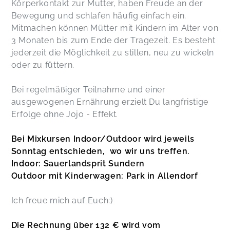
Körperkontakt zur Mutter, haben Freude an der
abwechslungsreich und auch schön, dass wir
Bewegung und schlafen häufig einfach ein.
out- und indoor nutzen konnten!
Isabell,
Nov 04
Mitmachen können Mütter mit Kindern im Alter von
3 Monaten bis zum Ende der Tragezeit. Es besteht
jederzeit die Möglichkeit zu stillen, neu zu wickeln
Der Kurs hat mir gut gefallen! Es wurden
oder zu füttern.
kurzfristig Übungen angepasst oder die
Reihenfolge geändert, wenn die Babys gerade
Bei regelmäßiger Teilnahme und einer
zb. mal kurz auf dem Arm waren. Sehr flexibel.
Lisa,
May 02
ausgewogenen Ernährung erzielt Du langfristige
Erfolge ohne Jojo - Effekt.
Bei Mixkursen Indoor/Outdoor wird jeweils
Corinna,
Mar 02
Sonntag entschieden, wo wir uns treffen.
Indoor: Sauerlandsprit Sundern
Outdoor mit Kinderwagen: Park in Allendorf
Andrea,
Feb 28
Ich freue mich auf Euch:)
Es war stündlich sehr abwechslungsreich
Die Rechnung über 132 € wird vom
gestaltet und effektiv. Mit Rücksicht auf die