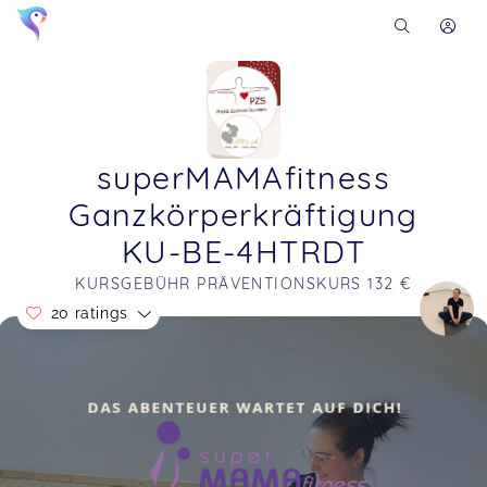
superMAMAfitness
Ganzkörperkräftigung
KU-BE-4HTRDT
KURSGEBÜHR PRÄVENTIONSKURS 132 €
20 ratings
Soon you will learn more about me here...
Isabell,
Jun 12
Laura,
Mar 17