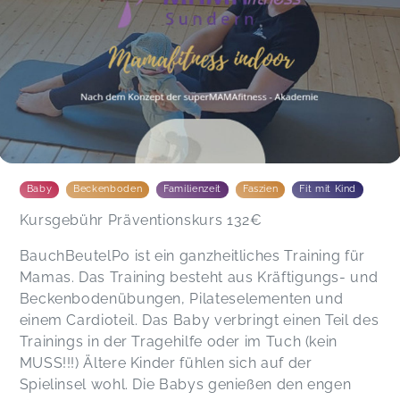
Es ist wirklich ein ganz toller Kurs um nach der
Rückbildung am Ball zu bleiben. Am Anfang hab
ich gedacht, dass es zu einfach wird, aber da
habe ich mich definitiv getäuscht!! Auch für die
Kleinen ist es super, da sie ein paar Spielsachen
vor Ort haben und natürlich durch turnende
Mamis und viele andere Kinder genug zu gucken
haben :)
Baby
Beckenboden
Familienzeit
Faszien
Fit mit Kind
Sarah,
Mar 16
Kursgebühr Präventionskurs 132€
BauchBeutelPo ist ein ganzheitliches Training für
Elena,
Mar 16
Mamas. Das Training besteht aus Kräftigungs- und
Beckenbodenübungen, Pilateselementen und
einem Cardioteil. Das Baby verbringt einen Teil des
Natalia,
Nov 13
Trainings in der Tragehilfe oder im Tuch (kein
MUSS!!!) Ältere Kinder fühlen sich auf der
Spielinsel wohl. Die Babys genießen den engen
Der Kurs hat mir gut gefallen, es war sehr