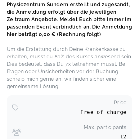
Physiozentrum Sundern erstellt und zugesandt,
kleinen Begleiter. Die Tipps kann man gut
beherzigen. Ich werde es weiterempfehlen. :-)
die Anmeldung erfolgt über die jeweiligen
Jasmin,
Feb 28
Zeitraum Angebote. Meldet Euch bitte immer im
passenden Event verbindlich an. Die Anmeldung
hier beträgt 0,00 € (Rechnung folgt)
Eine ganz liebe, die Caro und ein tolles Training
nach der Geburt. Nicht zu viel nach den
Um die Erstattung durch Deine Krankenkasse zu
Strapazen der Schwangerschaft und Geburt,
aber genug, um wieder in die richtige Richtung
erhalten, musst du 80% des Kurses anwesend sein.
zu kommen. Ich werde wieder einen Kurs bei ihr
Dies bedeutet, dass Du 7x teilnehmen musst. Bei
belegen.
Fragen oder Unsicherheiten vor der Buchung
Christina,
Jan 06
schreib mich gerne an, wir finden sicher eine
gemeinsame Lösung.
Sehr weiter zu empfehlen... Caro ist ein
Herzensmensch und gestaltet die Kurse sehr
Price
abwechslungsreich ☺️ Es macht Spaß mit Baby
Free of charge
wieder fit zu werden☺️
Janine,
Jan 06
Max. participants
12
Ein sehr schöner Kurs und super kombinierbar