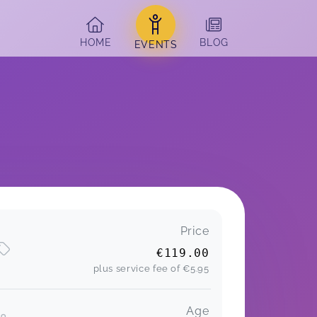
HOME
BLOG
EVENTS
Price
€119.00
plus service fee of
€5.95
Age