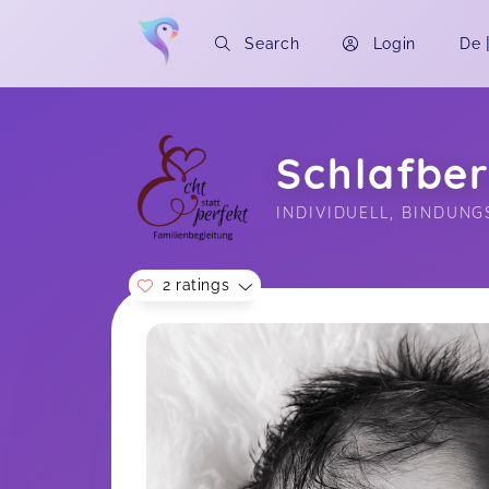
Search
Login
De
Schlafbe
INDIVIDUELL, BINDUNG
2 ratings
Soon you will learn more about me here..
Manja,
Mar 08