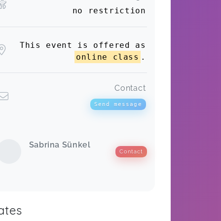
no restriction
This event is offered as
online class
.
Contact
Send message
Sabrina Sünkel
Contact
ates