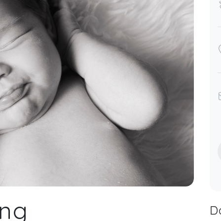
in Kontakt bleiben :-)
Mona,
Feb 14
ung
D