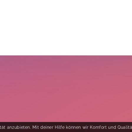
ät anzubieten. Mit deiner Hilfe können wir Komfort und Qualit