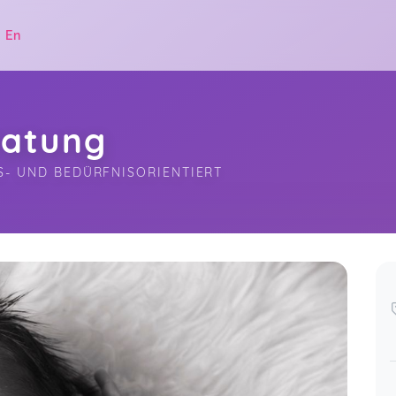
|
En
ratung
S- UND BEDÜRFNISORIENTIERT
.
Danke liebe Sabrina für die
kompetente und nette Beratung. Man
hat bei dir das Gefühl, dass es dir ein
persönliches Anliegen ist und ich
habe mich deswegen noch wohler
gefühlt. Ich werde ganz sicher mit dir