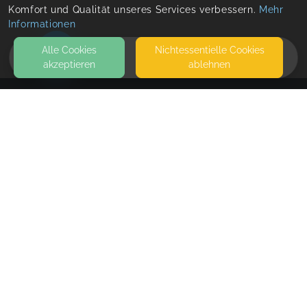
Komfort und Qualität unseres Services verbessern.
Mehr
Informationen
Alle Cookies
Nicht­essentielle Cookies
akzeptieren
ablehnen
HOME
KONTAKT
Einfach Eltern Akademie (INTERN)
SEITEN
WEITERFÜHRENDE LINKS
FAQ
Blog
Imprint
Withdrawal form
terms and conditions from provider
terms and conditions from kikudoo