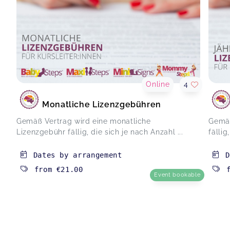
Online
4
Monatliche Lizenzgebühren
Gemäß Vertrag wird eine monatliche
Gemäß
Lizenzgebühr fällig, die sich je nach Anzahl ...
fällig
Dates by arrangement
D
from
€21.00
Event bookable