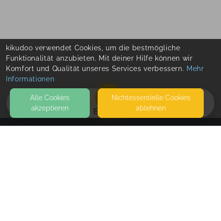
kikudoo verwendet Cookies, um die bestmögliche
Funktionalität anzubieten. Mit deiner Hilfe können wir
Komfort und Qualität unseres Services verbessern.
Mehr
Informationen
Alle Cookies
Nicht­essentielle Cookies
akzeptieren
ablehnen
EVENTS
KONTAKT
Einfach Eltern® Akademie
VEILCHENWEG 28B
22529 HAMBURG
UNSERE AUSBILDUNGEN FINDEN ONLINE STATT.
SEITEN