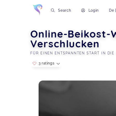
Search
Login
De
Online-Beikost-
Verschlucken
FÜR EINEN ENTSPANNTEN START IN DIE
3 ratings
Soon you will learn more about me here..
Sehr zufrieden!!
Miriam,
Jul 19