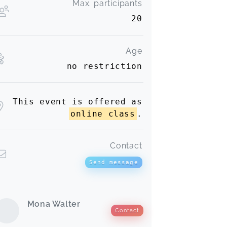
Max. participants
20
Age
no restriction
This event is offered as
online class
.
Contact
Send message
Mona Walter
Contact