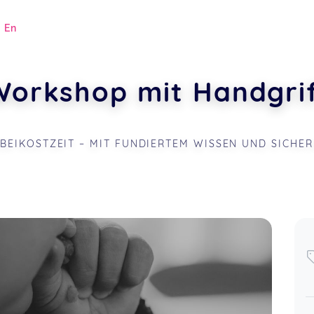
|
En
Workshop mit Handgrif
 BEIKOSTZEIT – MIT FUNDIERTEM WISSEN UND SICHER
.
Super informativer Kurs vor allem bei
Start der Beikost mit viele Tipps und
guten Rezeptideen egal ob Brei oder
blw!
Lara,
Jul 19