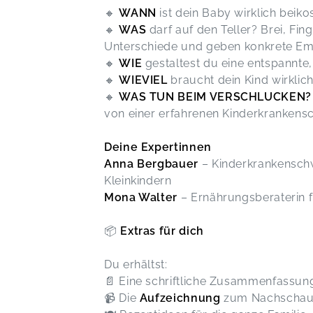
🔸
WANN
ist dein Baby wirklich beikos
🔸
WAS
darf auf den Teller? Brei, Fi
Unterschiede und geben konkrete Em
🔸
WIE
gestaltest du eine entspann
🔸
WIEVIEL
braucht dein Kind wirklic
🔸
WAS TUN BEIM VERSCHLUCKEN?
von einer erfahrenen Kinderkrankensc
Deine Expertinnen
Anna Bergbauer
– Kinderkrankenschwe
Kleinkindern
Mona Walter
– Ernährungsberaterin f
📦
Extras für dich
Du erhältst:
📄 Eine schriftliche Zusammenfassung
📹 Die
Aufzeichnung
zum Nachscha