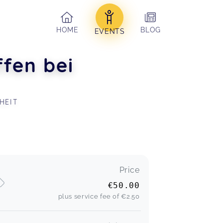
HOME
BLOG
EVENTS
fen bei
HEIT
Price
€50.00
plus service fee of
€2.50