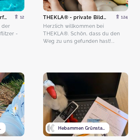
Schwimmschule Wasserflitzer
12
THEKLA® - private Bildungseinrichtung Marga Bielesch
124
 der
Herzlich willkommen bei
itzer -
THEKLA®. Schön, dass du den
Weg zu uns gefunden hast!...
eilensteine
Hebammen Grünstadt