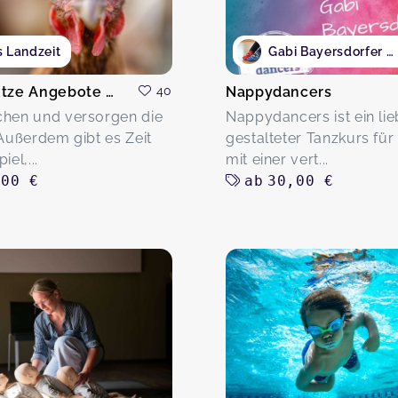
s Landzeit
Gabi Bayersdorfer Nappydancers
Tiergestütze Angebote auf dem Bauernhof
40
Nappydancers
chen und versorgen die
Nappydancers ist ein lie
 Außerdem gibt es Zeit
gestalteter Tanzkurs für
iel,...
mit einer vert...
,00 €
ab
30,00 €