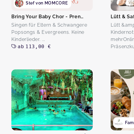
Stef von MOMCORE
Bring Your Baby Chor - Prenzlauerberg Berlin
Singen für Eltern & Schwangere
Lütt &amp
Popsongs & Evergreens. Keine
Kindernot
Kinderlieder. ...
mehrOnlin
ab
113,00 €
Präsenzkur
Fami