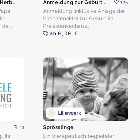
Kleine Hofentdecker – Herbst auf dem Hof
Anmeldung zur Geburt in der Hebammensprechstunde
105
Papa,
Anmeldung (inklusive Anlage der
ie
Patientenakte) zur Geburt im
de...
Kreiskrankenhaus...
ab
0,00 €
Lilienwerk
43
Sprösslinge
t Ihr
Ein therapeutisch begleiteter