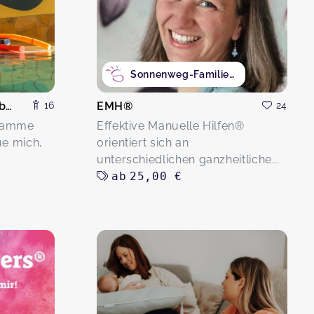
Sonnenweg-FamilienZeit
Hebamme Katrin Karsubke
16
EMH®
24
ebamme
Effektive Manuelle Hilfen®
ue mich,
orientiert sich an
unterschiedlichen ganzheitliche...
ab
25,00 €