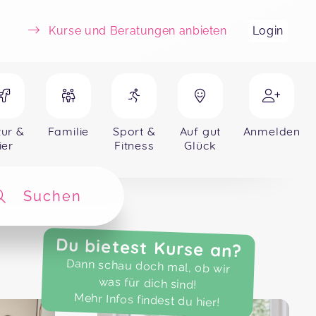
Kurse und Beratungen anbieten
Login
ur &
Familie
Sport &
Auf gut
Anmelden
ier
Fitness
Glück
Suchen
Du bietest Kurse an?
Dann schau doch mal, ob wir
was für dich sind!
Mehr Infos findest du hier!