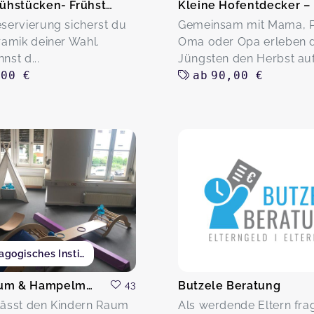
Kreativ frühstücken- Frühstück und Keramik
eservierung sicherst du
Gemeinsam mit Mama, 
eramik deiner Wahl.
Oma oder Opa erleben d
nst d...
Jüngsten den Herbst auf 
,00 €
ab
90,00 €
Pädagogisches Institut
Purzelbaum & Hampelmann
43
Butzele Beratung
lässt den Kindern Raum
Als werdende Eltern frag