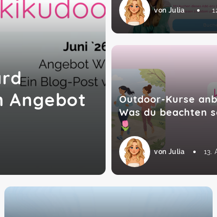
von Julia
1
ard
n Angebot
Outdoor-Kurse anb
Was du beachten so
🌷
von Julia
13. 