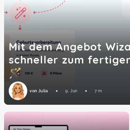
Mit dem Angebot Wiz
schneller zum fertige
🪄
von Julia
9. Jun
7 m