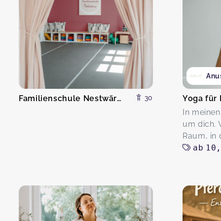
Anu
Familienschule Nestwärme
30
Yoga für
In meinen
um dich. 
Raum, in 
ab
10