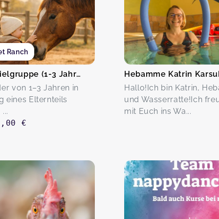
et Ranch
PferdeSpielgruppe (1-3 Jahre)
der von 1–3 Jahren in
Hallo!Ich bin Katrin, H
 eines Elternteils
und Wasserratte!Ich fre
...
mit Euch ins Wa...
5,00 €