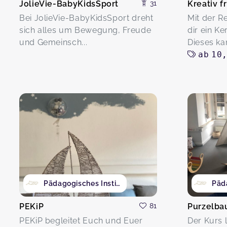
JolieVie-BabyKidsSport
31
Bei JolieVie-BabyKidsSport dreht
Mit der R
sich alles um Bewegung, Freude
dir ein K
und Gemeinsch...
Dieses kan
ab
10
Pädagogisches Institut
PEKiP
81
PEKiP begleitet Euch und Euer
Der Kurs 