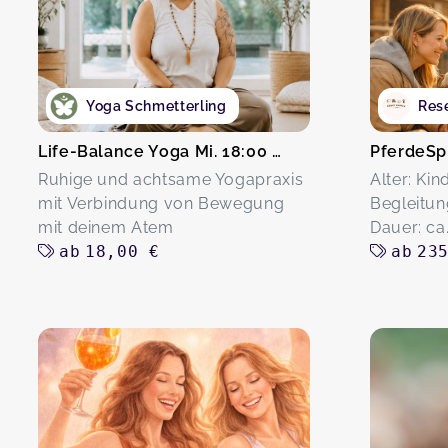
Yoga Schmetterling
Res
Life-Balance Yoga Mi. 18:00 Uhr
Ruhige und achtsame Yogapraxis
Alter: Kin
mit Verbindung von Bewegung
Begleitung
mit deinem Atem
Dauer: ca. 
ab
18,00 €
ab
23