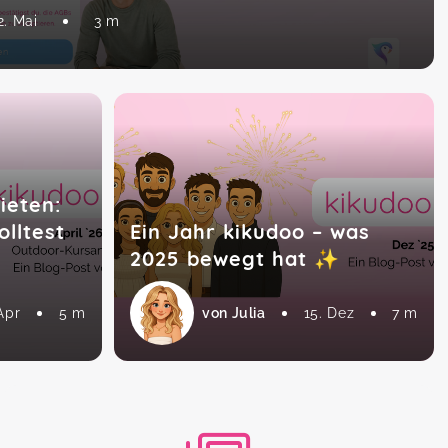
2. Mai
3 m
ieten:
lltest
Ein Jahr kikudoo – was
2025 bewegt hat ✨
Apr
5 m
von Julia
15. Dez
7 m