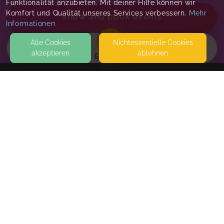
Funktionalität anzubieten. Mit deiner Hilfe können wir
Komfort und Qualität unseres Services verbessern.
Mehr
Show and book events
Informationen
Alle Cookies
Nicht­essentielle Cookies
akzeptieren
ablehnen
EVENTS
KONTAKT
Elena Schwarzer
AMMERGAUSTR. 42A
26123 OLDENBURG
SEITEN
Familienfachtag 2026
WEITERFÜHRENDE LINKS
Sat, Oct 03, 26
,
10:00 AM
-
5:00 PM
FAQ
Blog
Standard
€30.00
Imprint
Fachpersonen mit Teilnahmebestätigung
€40.00
Withdrawal form