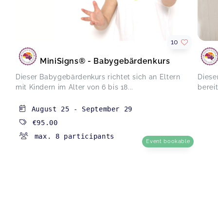
10
MiniSigns® - Babygebärdenkurs
Dieser Babygebärdenkurs richtet sich an Eltern
Diese
mit Kindern im Alter von 6 bis 18...
bereit
August 25
-
September 29
€95.00
max. 8 participants
Event bookable