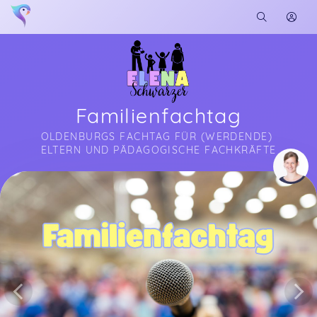
Familienfachtag
OLDENBURGS FACHTAG FÜR (WERDENDE) 
ELTERN UND PÄDAGOGISCHE FACHKRÄFTE
Soon you will learn more about me here...