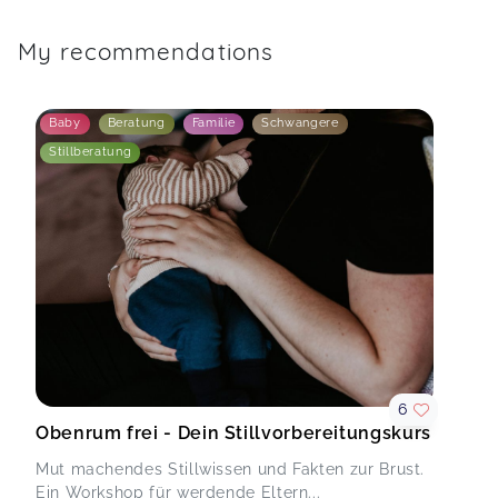
My recommendations
Baby
Beratung
Familie
Schwangere
Stillberatung
6
Obenrum frei - Dein Stillvorbereitungskurs
Mut machendes Stillwissen und Fakten zur Brust.
Ein Workshop für werdende Eltern...