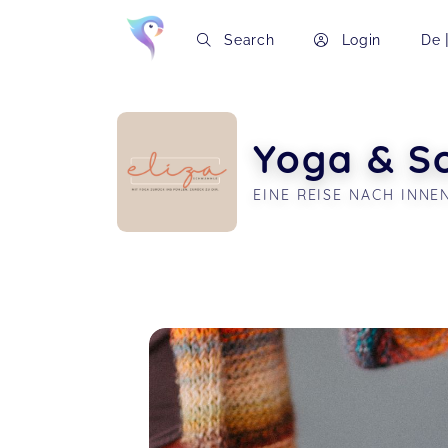
Search
Login
De
Yoga & S
EINE REISE NACH INNEN
Soon you will learn more about me here..