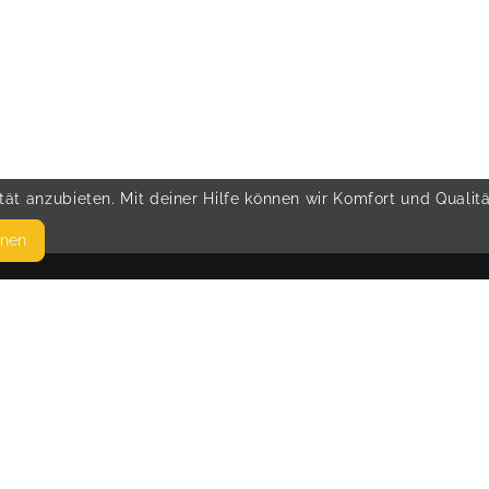
ät anzubieten. Mit deiner Hilfe können wir Komfort und Qualit
hnen
SEITEN
© 
WEITERFÜHRENDE LINKS
FAQ
Blog
Imprint
Withdrawal form
terms and conditions from provider