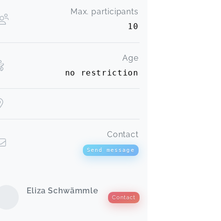
Max. participants
10
Age
no restriction
Contact
Send message
Eliza Schwämmle
Contact