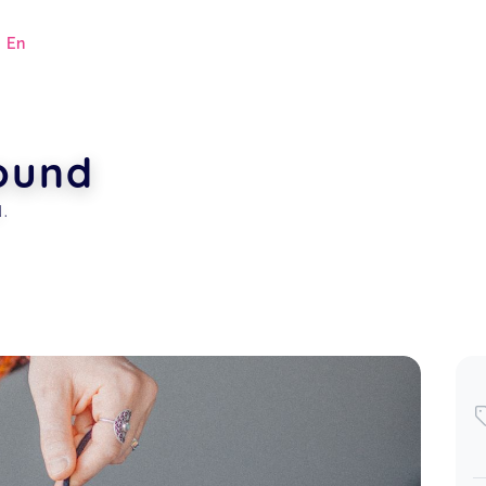
|
En
ound
.
.