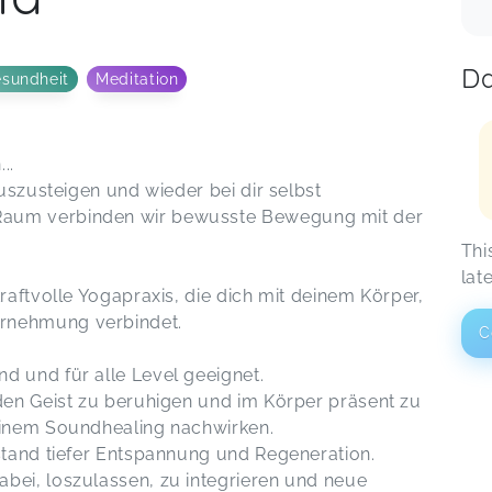
Da
sundheit
Meditation
..
auszusteigen und wieder bei dir selbst
Raum verbinden wir bewusste Bewegung mit der
Thi
lat
kraftvolle Yogapraxis, die dich mit deinem Körper,
rnehmung verbindet.
C
d und für alle Level geeignet.
 den Geist zu beruhigen und im Körper präsent zu
 einem Soundhealing nachwirken.
ustand tiefer Entspannung und Regeneration.
bei, loszulassen, zu integrieren und neue