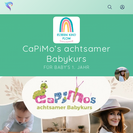
CaPiMo‘s achtsamer
Babykurs
FÜR BABY‘S 1. JAHR
Soon you will learn more about me here...